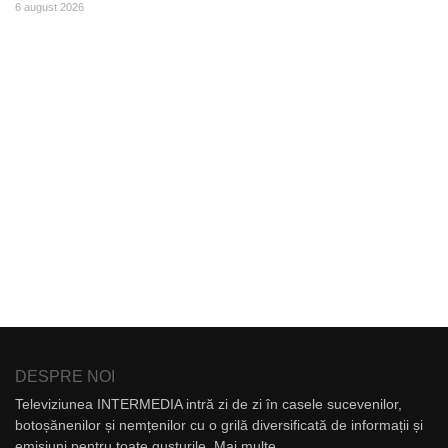
6 august 2026
DESPRE NOI
Televiziunea INTERMEDIA intră zi de zi în casele sucevenilor,
botoșănenilor și nemțenilor cu o grilă diversificată de informații și
emisiuni pentru toate gusturile.
Mai multe...