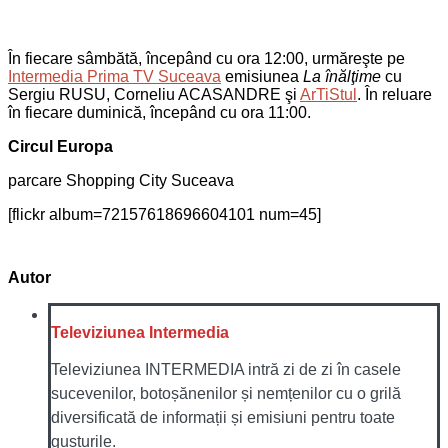
În fiecare sâmbătă, începând cu ora 12:00, urmăreşte pe
Intermedia Prima TV Suceava
emisiunea
La înălţime
cu
Sergiu RUSU, Corneliu ACASANDRE şi
ArTiStul
. În reluare
în fiecare duminică, începând cu ora 11:00.
Circul Europa
parcare Shopping City Suceava
[flickr album=72157618696604101 num=45]
Autor
Televiziunea Intermedia
Televiziunea INTERMEDIA intră zi de zi în casele
sucevenilor, botoșănenilor și nemțenilor cu o grilă
diversificată de informații și emisiuni pentru toate
gusturile.