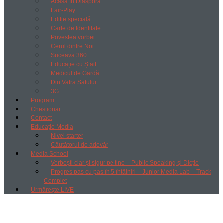
Acasă în Diaspora
Fair-Play
Ediție specială
Carte de Identitate
Povestea vorbei
Cerul dintre Noi
Suceava 360
Educație cu Ștaif
Medicul de Gardă
Din Vatra Satului
3G
Program
Chestionar
Contact
Educație Media
Nivel starter
Căutătorul de adevăr
Media School
Vorbești clar și sigur pe tine – Public Speaking și Dicție
Progres pas cu pas în 5 întâlniri – Junior Media Lab – Track
Complet
Urmărește LIVE