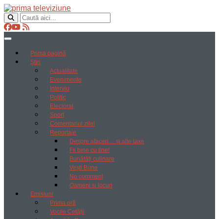
Prima pagină
Știri
Actualitate
Evenimente
Interviu
Politic
Electoral
Sport
Comentariul zilei
Reportaje
Despre afaceri… și alte taxe
Fii bine cu tine!
Bunătăți culinare
Vești Bune
No comment
Oameni si locuri
Emisiuni
Prima oră
Vocile Cetății