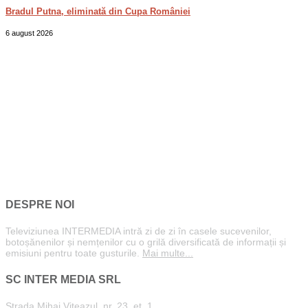
Bradul Putna, eliminată din Cupa României
6 august 2026
DESPRE NOI
Televiziunea INTERMEDIA intră zi de zi în casele sucevenilor,
botoșănenilor și nemțenilor cu o grilă diversificată de informații și
emisiuni pentru toate gusturile.
Mai multe...
SC INTER MEDIA SRL
Strada Mihai Viteazul, nr. 23, et. 1