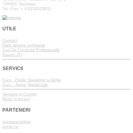
720059, Suceava
Tel / Fax: + 4 0230523011
UTILE
Contact
Date despre companie
Cod De Conduită Profesională
Raport JTI
SERVICII
Curs - Public Speaking și Dicție
Curs - Junior Media Lab
Termeni și Condiții
Retur și livrare
PARTENERI
suceava.online
onrec.ro