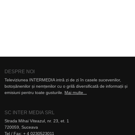
DESPRE NOI
Televiziunea INTERMEDIA intră zi de zi în casele sucevenilor,
botoșănenilor și nemțenilor cu o grilă diversificată de informații și
emisiuni pentru toate gusturile.
Mai multe...
SC INTER MEDIA SRL
Strada Mihai Viteazul, nr. 23, et. 1
720059, Suceava
Tel / Fax: + 4 0230523011