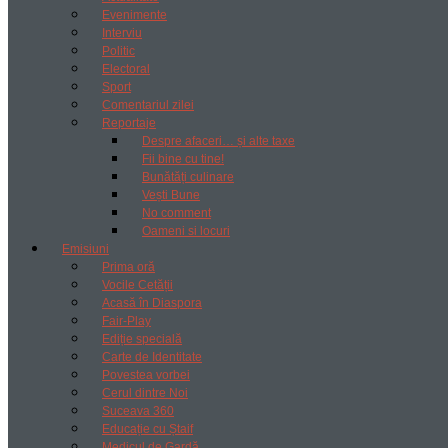
Evenimente
Interviu
Politic
Electoral
Sport
Comentariul zilei
Reportaje
Despre afaceri… și alte taxe
Fii bine cu tine!
Bunătăți culinare
Vești Bune
No comment
Oameni si locuri
Emisiuni
Prima oră
Vocile Cetății
Acasă în Diaspora
Fair-Play
Ediție specială
Carte de Identitate
Povestea vorbei
Cerul dintre Noi
Suceava 360
Educație cu Ștaif
Medicul de Gardă