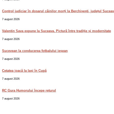
Control judiciar în dosarul câinilor morți la Berchișești, județul Sucea
7 august 2026
Valentin Sava expune la Suceava. Pictură între tradiție și modernitate
7 august 2026
Sucevean la conducerea fotbalului ieșean
7 august 2026
Cetatea joacă la Iași în Cupă
7 august 2026
RC Gura Humorului începe returul
7 august 2026