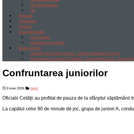
Din Vatra Satului
3G
Program
Chestionar
Contact
Educație Media
Nivel starter
Căutătorul de adevăr
Media School
Vorbești clar și sigur pe tine – Public Speaking și Dicție
Progres pas cu pas în 5 întâlniri – Junior Media Lab – Track Co
Confruntarea juniorilor
9 iunie 2009
/
Sport
Oficialii Cetăţii au profitat de pauza de la sfârşitul săptămânii 
La capătul celor 90 de minute de joc, grupa de juniori A, condu