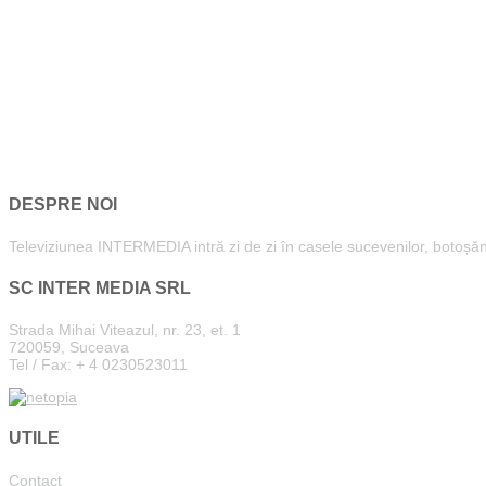
DESPRE NOI
Televiziunea INTERMEDIA intră zi de zi în casele sucevenilor, botoșăneni
SC INTER MEDIA SRL
Strada Mihai Viteazul, nr. 23, et. 1
720059, Suceava
Tel / Fax: + 4 0230523011
UTILE
Contact