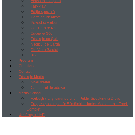
Acasă în Diaspora
Fair-Play
Ediție specială
Carte de Identitate
Povestea vorbei
Cerul dintre Noi
Suceava 360
Educație cu Ștaif
Medicul de Gardă
Din Vatra Satului
3G
Program
Chestionar
Contact
Educație Media
Nivel starter
Căutătorul de adevăr
Media School
Vorbești clar și sigur pe tine – Public Speaking și Dicție
Progres pas cu pas în 5 întâlniri – Junior Media Lab – Track
Complet
Urmărește LIVE