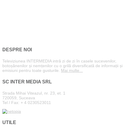
DESPRE NOI
Televiziunea INTERMEDIA intră zi de zi în casele sucevenilor,
botoșănenilor și nemțenilor cu o grilă diversificată de informații și
emisiuni pentru toate gusturile.
Mai multe...
SC INTER MEDIA SRL
Strada Mihai Viteazul, nr. 23, et. 1
720059, Suceava
Tel / Fax: + 4 0230523011
UTILE