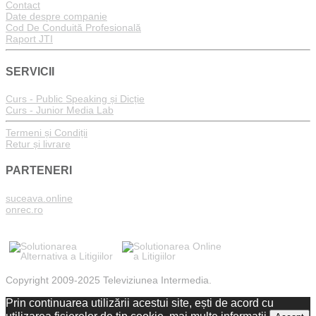
Contact
Date despre companie
Cod De Conduită Profesională
Raport JTI
SERVICII
Curs - Public Speaking și Dicție
Curs - Junior Media Lab
Termeni și Condiții
Retur și livrare
PARTENERI
suceava.online
onrec.ro
Copyright 2009-2025 Televiziunea Intermedia.
Prin continuarea utilizării acestui site, ești de acord cu