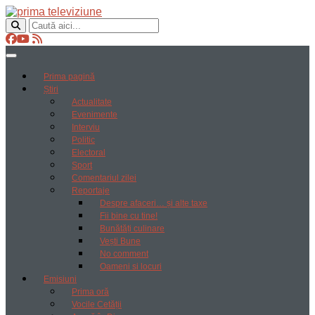
Prima pagină
Știri
Actualitate
Evenimente
Interviu
Politic
Electoral
Sport
Comentariul zilei
Reportaje
Despre afaceri… și alte taxe
Fii bine cu tine!
Bunătăți culinare
Vești Bune
No comment
Oameni si locuri
Emisiuni
Prima oră
Vocile Cetății