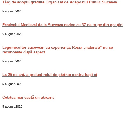
Târg de adopții gratuite Organizat de Adăpostul Public Suceava
5 august 2026
Festivalul Medieval de la Suceava revine cu 37 de trupe din opt țări
5 august 2026
Legumicultor sucevean cu experiență: Roșia „naturală” nu se
recunoaște după aspect
5 august 2026
La 25 de ani, a preluat rolul de părinte pentru frații ei
5 august 2026
Cetatea mai caută un atacant
5 august 2026