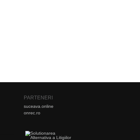
PARTENERI
suceava.online
onrec.ro