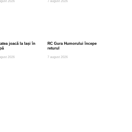
ugust 2026
7 august 2026
atea joacă la Iași în
RC Gura Humorului începe
pă
returul
ugust 2026
7 august 2026