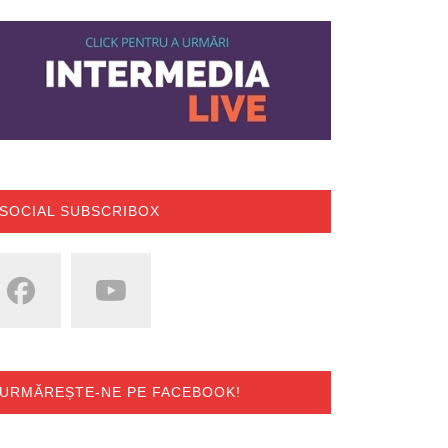
SOCIAL SUBSCRIBOX
URMĂREȘTE-NE PE FACEBOOK!