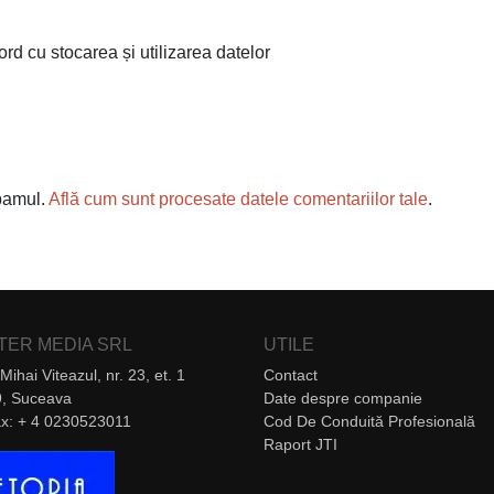
ord cu stocarea și utilizarea datelor
spamul.
Află cum sunt procesate datele comentariilor tale
.
NTER MEDIA SRL
UTILE
Mihai Viteazul, nr. 23, et. 1
Contact
, Suceava
Date despre companie
Fax: + 4 0230523011
Cod De Conduită Profesională
Raport JTI