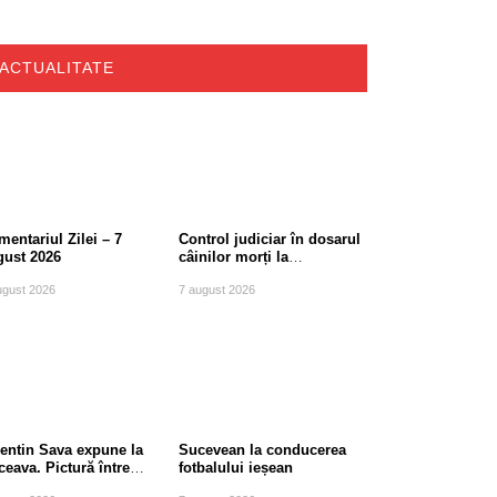
ACTUALITATE
entariul Zilei – 7
Control judiciar în dosarul
gust 2026
câinilor morți la
Berchișești, județul
ugust 2026
7 august 2026
Suceava
lentin Sava expune la
Sucevean la conducerea
eava. Pictură între
fotbalului ieșean
diție și modernitate