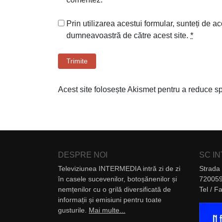
Prin utilizarea acestui formular, sunteți de ac
dumneavoastră de către acest site.
*
Trimite
Acest site folosește Akismet pentru a reduce 
DESPRE NOI
SC I
Televiziunea INTERMEDIA intră zi de zi
Strada 
în casele sucevenilor, botoșănenilor și
720059
nemțenilor cu o grilă diversificată de
Tel / 
informații și emisiuni pentru toate
gusturile.
Mai multe...