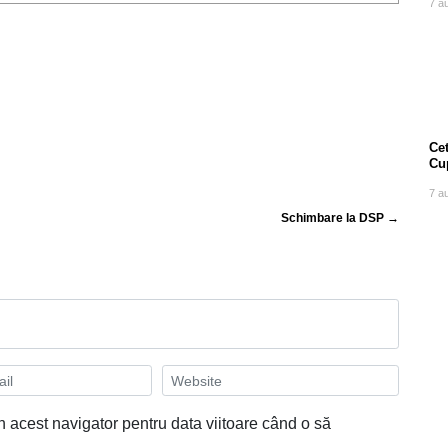
7 a
Cet
Cu
7 a
Schimbare la DSP →
n acest navigator pentru data viitoare când o să