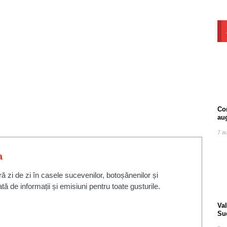
Com
au
7 a
a
zi de zi în casele sucevenilor, botoșănenilor și
ată de informații și emisiuni pentru toate gusturile.
Va
Suc
tra