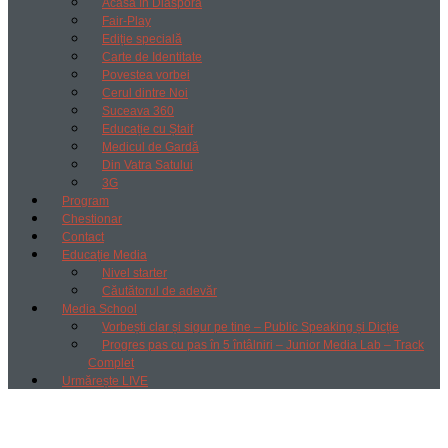
Acasă în Diaspora
Fair-Play
Ediție specială
Carte de Identitate
Povestea vorbei
Cerul dintre Noi
Suceava 360
Educație cu Ștaif
Medicul de Gardă
Din Vatra Satului
3G
Program
Chestionar
Contact
Educație Media
Nivel starter
Căutătorul de adevăr
Media School
Vorbești clar și sigur pe tine – Public Speaking și Dicție
Progres pas cu pas în 5 întâlniri – Junior Media Lab – Track
Complet
Urmărește LIVE