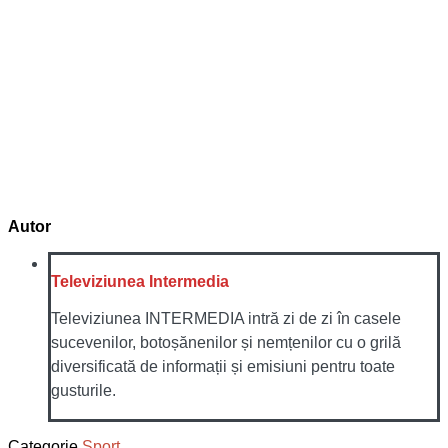
Autor
Televiziunea Intermedia
Televiziunea INTERMEDIA intră zi de zi în casele
sucevenilor, botoșănenilor și nemțenilor cu o grilă
diversificată de informații și emisiuni pentru toate
gusturile.
Categorie
Sport