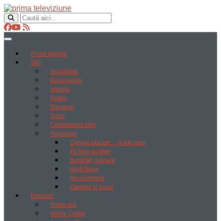
Prima pagină
Știri
Actualitate
Evenimente
Interviu
Politic
Electoral
Sport
Comentariul zilei
Reportaje
Despre afaceri… și alte taxe
Fii bine cu tine!
Bunătăți culinare
Vești Bune
No comment
Oameni si locuri
Emisiuni
Prima oră
Vocile Cetății