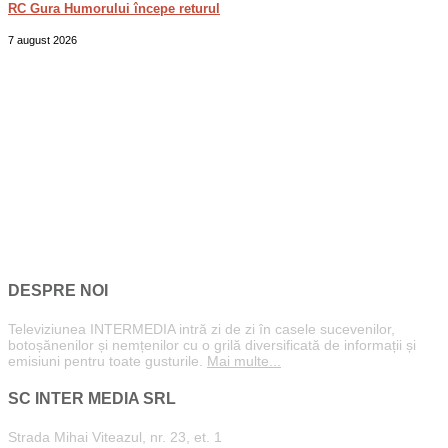
RC Gura Humorului începe returul
7 august 2026
DESPRE NOI
Televiziunea INTERMEDIA intră zi de zi în casele sucevenilor,
botoșănenilor și nemțenilor cu o grilă diversificată de informații și
emisiuni pentru toate gusturile.
Mai multe...
SC INTER MEDIA SRL
Strada Mihai Viteazul, nr. 23, et. 1