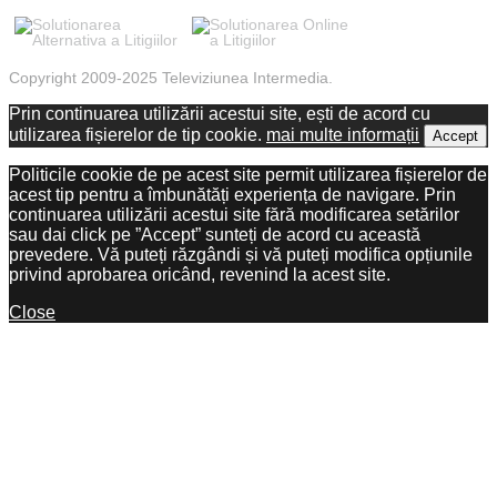
Copyright 2009-2025 Televiziunea Intermedia.
Prin continuarea utilizării acestui site, ești de acord cu
utilizarea fișierelor de tip cookie.
mai multe informații
Accept
Politicile cookie de pe acest site permit utilizarea fișierelor de
acest tip pentru a îmbunătăți experiența de navigare. Prin
continuarea utilizării acestui site fără modificarea setărilor
sau dai click pe ”Accept” sunteți de acord cu această
prevedere. Vă puteți răzgândi și vă puteți modifica opțiunile
privind aprobarea oricând, revenind la acest site.
Close