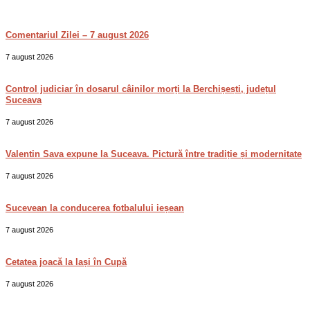
Comentariul Zilei – 7 august 2026
7 august 2026
Control judiciar în dosarul câinilor morți la Berchișești, județul
Suceava
7 august 2026
Valentin Sava expune la Suceava. Pictură între tradiție și modernitate
7 august 2026
Sucevean la conducerea fotbalului ieșean
7 august 2026
Cetatea joacă la Iași în Cupă
7 august 2026