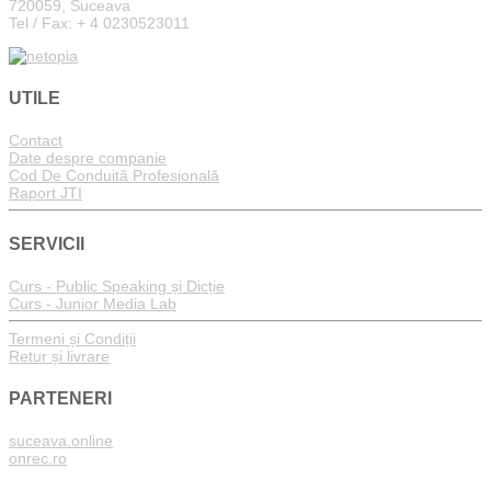
720059, Suceava
Tel / Fax: + 4 0230523011
UTILE
Contact
Date despre companie
Cod De Conduită Profesională
Raport JTI
SERVICII
Curs - Public Speaking și Dicție
Curs - Junior Media Lab
Termeni și Condiții
Retur și livrare
PARTENERI
suceava.online
onrec.ro