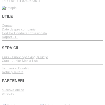
Tel / Fax: + 4 0230523011
UTILE
Contact
Date despre companie
Cod De Conduită Profesională
Raport JTI
SERVICII
Curs - Public Speaking și Dicție
Curs - Junior Media Lab
Termeni și Condiții
Retur și livrare
PARTENERI
suceava.online
onrec.ro