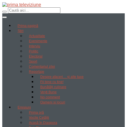
Prima pagină
Știri
Actualitate
Evenimente
Interviu
Politic
Electoral
Sport
Comentariul zilei
Reportaje
Despre afaceri… și alte taxe
Fii bine cu tine!
Bunătăți culinare
Vești Bune
No comment
Oameni si locuri
Emisiuni
Prima oră
Vocile Cetății
Acasă în Diaspora