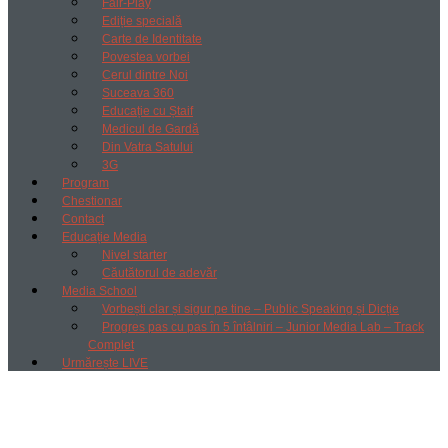
Fair-Play
Ediție specială
Carte de Identitate
Povestea vorbei
Cerul dintre Noi
Suceava 360
Educație cu Ștaif
Medicul de Gardă
Din Vatra Satului
3G
Program
Chestionar
Contact
Educație Media
Nivel starter
Căutătorul de adevăr
Media School
Vorbești clar și sigur pe tine – Public Speaking și Dicție
Progres pas cu pas în 5 întâlniri – Junior Media Lab – Track
Complet
Urmărește LIVE