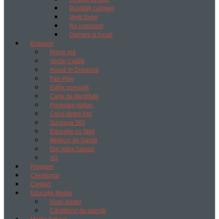
Bunătăți culinare
Vești Bune
No comment
Oameni si locuri
Emisiuni
Prima oră
Vocile Cetății
Acasă în Diaspora
Fair-Play
Ediție specială
Carte de Identitate
Povestea vorbei
Cerul dintre Noi
Suceava 360
Educație cu Ștaif
Medicul de Gardă
Din Vatra Satului
3G
Program
Chestionar
Contact
Educație Media
Nivel starter
Căutătorul de adevăr