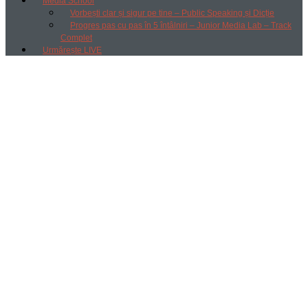
Media School
Vorbești clar și sigur pe tine – Public Speaking și Dicție
Progres pas cu pas în 5 întâlniri – Junior Media Lab – Track
Complet
Urmărește LIVE