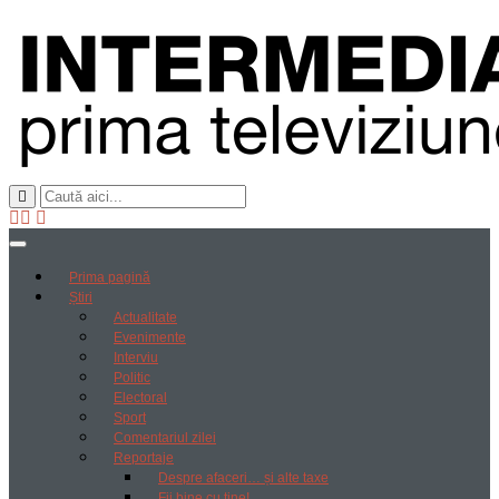
Prima pagină
Știri
Actualitate
Evenimente
Interviu
Politic
Electoral
Sport
Comentariul zilei
Reportaje
Despre afaceri… și alte taxe
Fii bine cu tine!