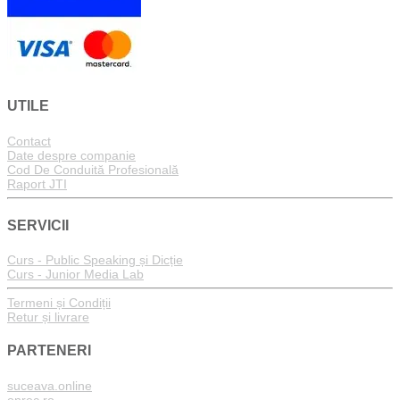
UTILE
Contact
Date despre companie
Cod De Conduită Profesională
Raport JTI
SERVICII
Curs - Public Speaking și Dicție
Curs - Junior Media Lab
Termeni și Condiții
Retur și livrare
PARTENERI
suceava.online
onrec.ro