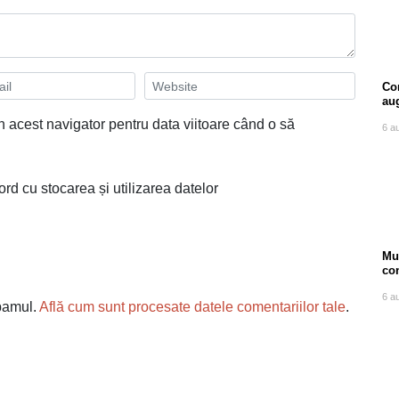
Com
au
n acest navigator pentru data viitoare când o să
6 a
ord cu stocarea și utilizarea datelor
Mu
co
ore
6 a
spamul.
Află cum sunt procesate datele comentariilor tale
.