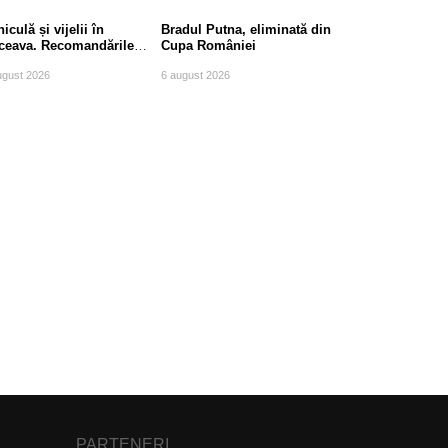
iculă și vijelii în
Bradul Putna, eliminată din
ceava. Recomandările
Cupa României
mpierilor
ugust 2026
6 august 2026
PARTENERI