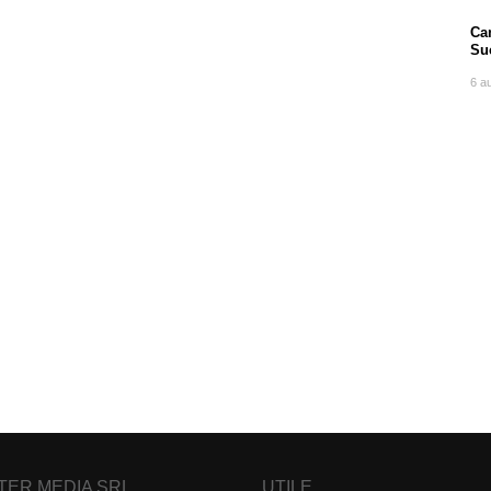
Can
Su
po
6 a
NTER MEDIA SRL
UTILE