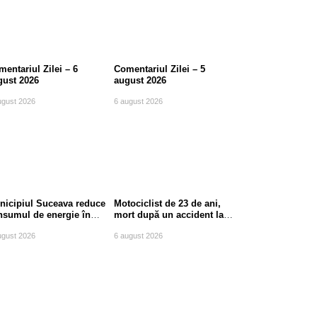
entariul Zilei – 6
Comentariul Zilei – 5
gust 2026
august 2026
ugust 2026
6 august 2026
nicipiul Suceava reduce
Motociclist de 23 de ani,
nsumul de energie în
mort după un accident la
le de vârf
ieșirea din Suceava
ugust 2026
6 august 2026