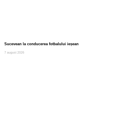
Sucevean la conducerea fotbalului ieșean
7 august 2026