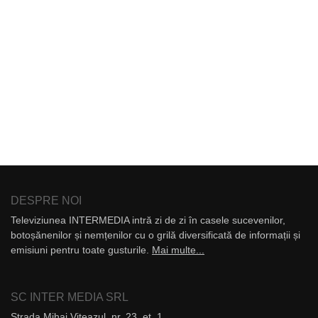
DESPRE NOI
Televiziunea INTERMEDIA intră zi de zi în casele sucevenilor,
botoșănenilor și nemțenilor cu o grilă diversificată de informații și
emisiuni pentru toate gusturile.
Mai multe...
SC INTER MEDIA SRL
Strada Mihai Viteazul, nr. 23, et. 1