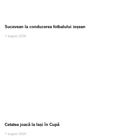
Sucevean la conducerea fotbalului ieșean
7 august 2026
Cetatea joacă la Iași în Cupă
7 august 2026