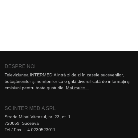
DESPRE NOI
Televiziunea INTERMEDIA intră zi de zi în casele sucevenilor,
botoșănenilor și nemțenilor cu o grilă diversificată de informații și
emisiuni pentru toate gusturile.
Mai multe...
SC INTER MEDIA SRL
Strada Mihai Viteazul, nr. 23, et. 1
720059, Suceava
Tel / Fax: + 4 0230523011