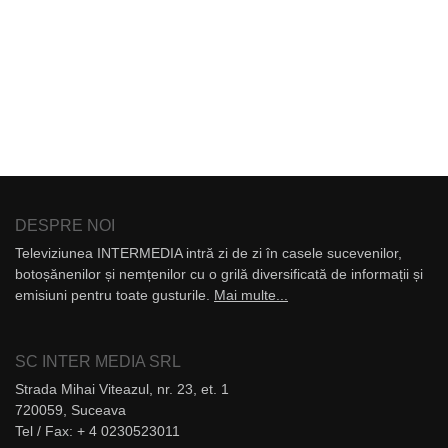
DESPRE NOI
Televiziunea INTERMEDIA intră zi de zi în casele sucevenilor,
botoșănenilor și nemțenilor cu o grilă diversificată de informații și
emisiuni pentru toate gusturile.
Mai multe...
SC INTER MEDIA SRL
Strada Mihai Viteazul, nr. 23, et. 1
720059, Suceava
Tel / Fax: + 4 0230523011