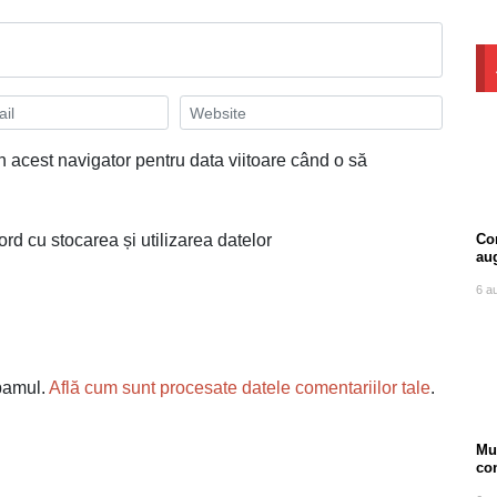
n acest navigator pentru data viitoare când o să
Com
ord cu stocarea și utilizarea datelor
au
6 a
spamul.
Află cum sunt procesate datele comentariilor tale
.
Mu
co
ore