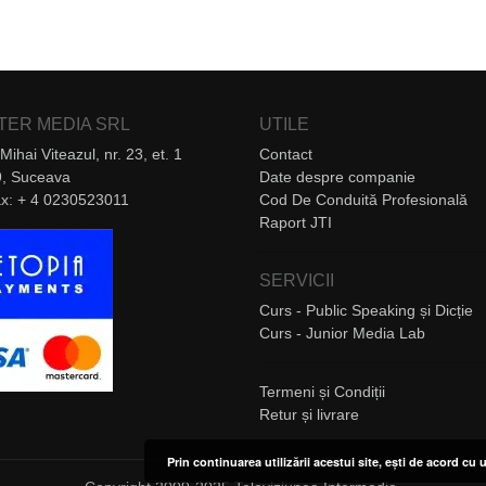
NTER MEDIA SRL
UTILE
Mihai Viteazul, nr. 23, et. 1
Contact
, Suceava
Date despre companie
Fax: + 4 0230523011
Cod De Conduită Profesională
Raport JTI
SERVICII
Curs - Public Speaking și Dicție
Curs - Junior Media Lab
Termeni și Condiții
Retur și livrare
Prin continuarea utilizării acestui site, ești de acord cu u