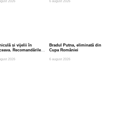
ugust 2026
6 august 2026
iculă și vijelii în
Bradul Putna, eliminată din
ceava. Recomandările
Cupa României
mpierilor
ugust 2026
6 august 2026