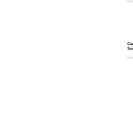
6 a
Can
Su
po
6 a