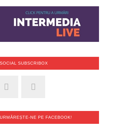
SOCIAL SUBSCRIBOX
URMĂREȘTE-NE PE FACEBOOK!