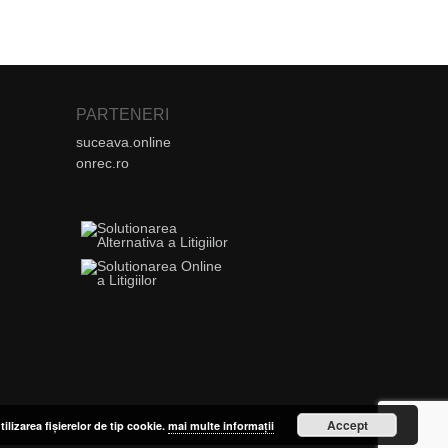
PARTENERI
suceava.online
onrec.ro
Accept
tilizarea fișierelor de tip cookie.
mai multe informații