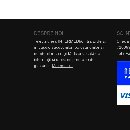
DESPRE NOI
SC I
Televiziunea INTERMEDIA intră zi de zi
Strada 
în casele sucevenilor, botoșănenilor și
720059
nemțenilor cu o grilă diversificată de
Tel / 
informații și emisiuni pentru toate
gusturile.
Mai multe...