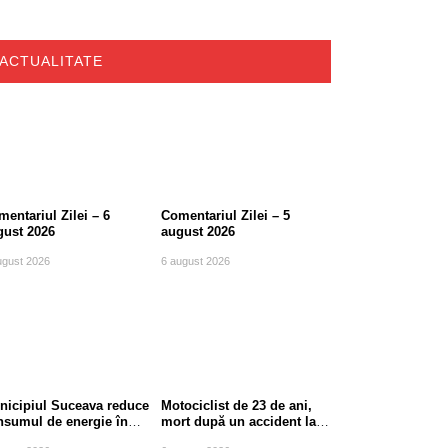
ACTUALITATE
entariul Zilei – 6
Comentariul Zilei – 5
gust 2026
august 2026
ugust 2026
6 august 2026
nicipiul Suceava reduce
Motociclist de 23 de ani,
nsumul de energie în
mort după un accident la
le de vârf
ieșirea din Suceava