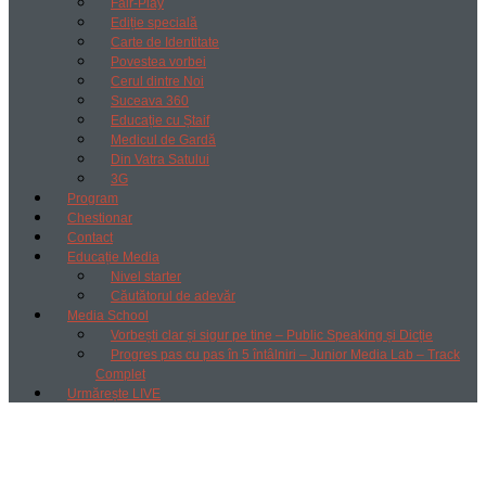
Fair-Play
Ediție specială
Carte de Identitate
Povestea vorbei
Cerul dintre Noi
Suceava 360
Educație cu Ștaif
Medicul de Gardă
Din Vatra Satului
3G
Program
Chestionar
Contact
Educație Media
Nivel starter
Căutătorul de adevăr
Media School
Vorbești clar și sigur pe tine – Public Speaking și Dicție
Progres pas cu pas în 5 întâlniri – Junior Media Lab – Track
Complet
Urmărește LIVE