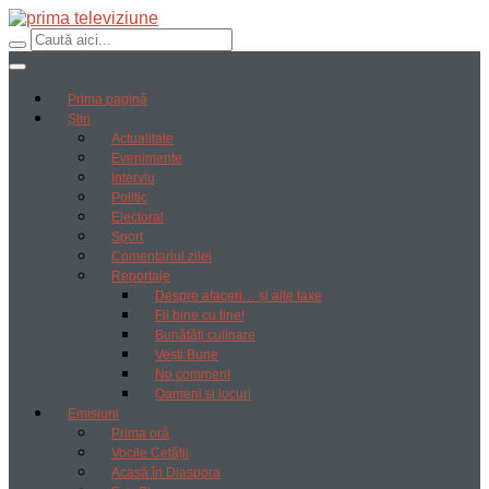
Prima pagină
Știri
Actualitate
Evenimente
Interviu
Politic
Electoral
Sport
Comentariul zilei
Reportaje
Despre afaceri… și alte taxe
Fii bine cu tine!
Bunătăți culinare
Vești Bune
No comment
Oameni si locuri
Emisiuni
Prima oră
Vocile Cetății
Acasă în Diaspora