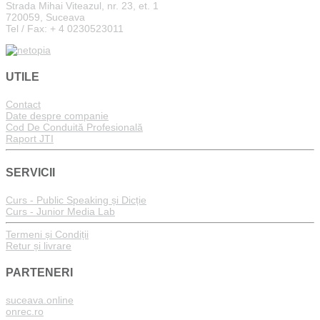
Strada Mihai Viteazul, nr. 23, et. 1
720059, Suceava
Tel / Fax: + 4 0230523011
UTILE
Contact
Date despre companie
Cod De Conduită Profesională
Raport JTI
SERVICII
Curs - Public Speaking și Dicție
Curs - Junior Media Lab
Termeni și Condiții
Retur și livrare
PARTENERI
suceava.online
onrec.ro