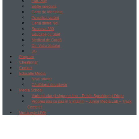
Fair-Play
Ediție specială
Carte de Identitate
Povestea vorbei
Cerul dintre Noi
Suceava 360
Educație cu Ștaif
Medicul de Gardă
Din Vatra Satului
3G
Program
Chestionar
Contact
Educație Media
Nivel starter
Căutătorul de adevăr
Media School
Vorbești clar și sigur pe tine – Public Speaking și Dicție
Progres pas cu pas în 5 întâlniri – Junior Media Lab – Track
Complet
Urmărește LIVE