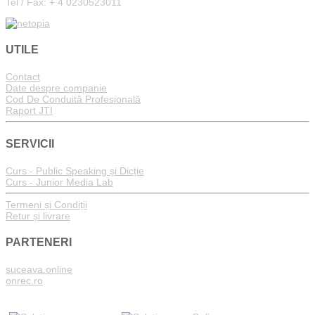
Tel / Fax: + 4 0230523011
UTILE
Contact
Date despre companie
Cod De Conduită Profesională
Raport JTI
SERVICII
Curs - Public Speaking și Dicție
Curs - Junior Media Lab
Termeni și Condiții
Retur și livrare
PARTENERI
suceava.online
onrec.ro