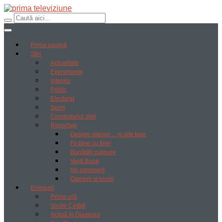
Prima pagină
Știri
Actualitate
Evenimente
Interviu
Politic
Electoral
Sport
Comentariul zilei
Reportaje
Despre afaceri… și alte taxe
Fii bine cu tine!
Bunătăți culinare
Vești Bune
No comment
Oameni si locuri
Emisiuni
Prima oră
Vocile Cetății
Acasă în Diaspora