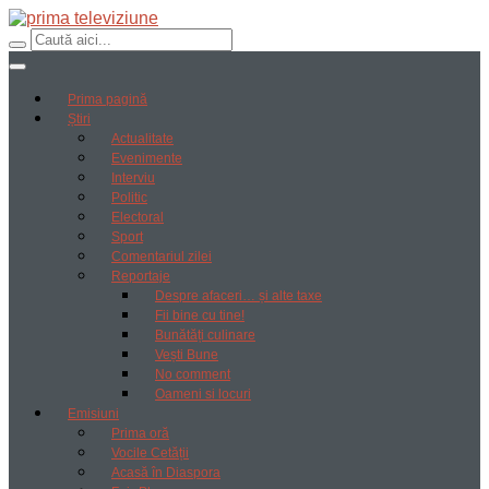
Prima pagină
Știri
Actualitate
Evenimente
Interviu
Politic
Electoral
Sport
Comentariul zilei
Reportaje
Despre afaceri… și alte taxe
Fii bine cu tine!
Bunătăți culinare
Vești Bune
No comment
Oameni si locuri
Emisiuni
Prima oră
Vocile Cetății
Acasă în Diaspora