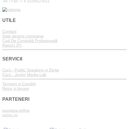
Tel / Fax: + 4 0230523011
UTILE
Contact
Date despre companie
Cod De Conduită Profesională
Raport JTI
SERVICII
Curs - Public Speaking și Dicție
Curs - Junior Media Lab
Termeni și Condiții
Retur și livrare
PARTENERI
suceava.online
onrec.ro