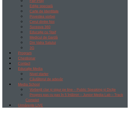
Fair-Play
Ediție specială
Carte de Identitate
Povestea vorbei
Cerul dintre Noi
Suceava 360
Educație cu Ștaif
Medicul de Gardă
Din Vatra Satului
3G
Program
Chestionar
Contact
Educație Media
Nivel starter
Căutătorul de adevăr
Media School
Vorbești clar și sigur pe tine – Public Speaking și Dicție
Progres pas cu pas în 5 întâlniri – Junior Media Lab – Track
Complet
Urmărește LIVE