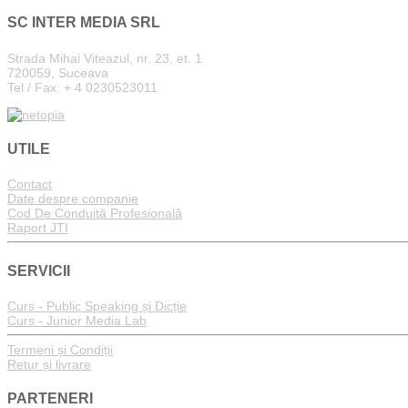
SC INTER MEDIA SRL
Strada Mihai Viteazul, nr. 23, et. 1
720059, Suceava
Tel / Fax: + 4 0230523011
UTILE
Contact
Date despre companie
Cod De Conduită Profesională
Raport JTI
SERVICII
Curs - Public Speaking și Dicție
Curs - Junior Media Lab
Termeni și Condiții
Retur și livrare
PARTENERI