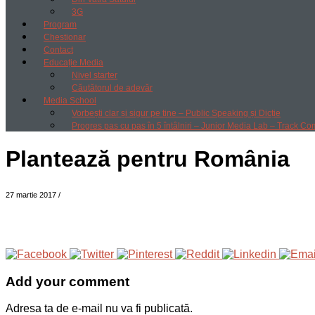
3G
Program
Chestionar
Contact
Educație Media
Nivel starter
Căutătorul de adevăr
Media School
Vorbești clar și sigur pe tine – Public Speaking și Dicție
Progres pas cu pas în 5 întâlniri – Junior Media Lab – Track Co
Plantează pentru România
27 martie 2017
/
Add your comment
Adresa ta de e-mail nu va fi publicată.