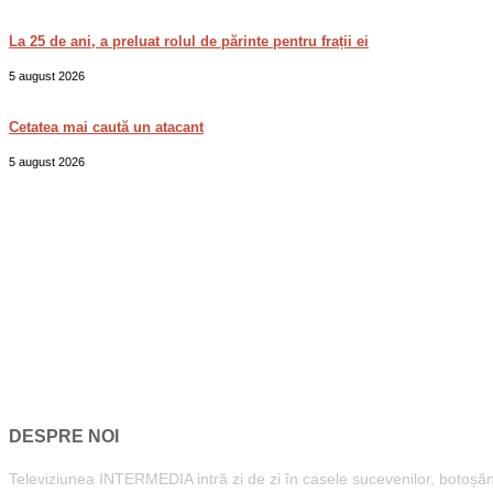
La 25 de ani, a preluat rolul de părinte pentru frații ei
5 august 2026
Cetatea mai caută un atacant
5 august 2026
DESPRE NOI
Televiziunea INTERMEDIA intră zi de zi în casele sucevenilor, botoșăneni