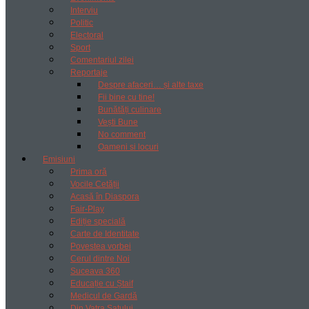
Interviu
Politic
Electoral
Sport
Comentariul zilei
Reportaje
Despre afaceri… și alte taxe
Fii bine cu tine!
Bunătăți culinare
Vești Bune
No comment
Oameni si locuri
Emisiuni
Prima oră
Vocile Cetății
Acasă în Diaspora
Fair-Play
Ediție specială
Carte de Identitate
Povestea vorbei
Cerul dintre Noi
Suceava 360
Educație cu Ștaif
Medicul de Gardă
Din Vatra Satului