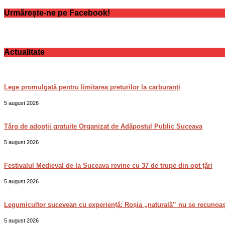
Urmărește-ne pe Facebook!
Actualitate
Lege promulgată pentru limitarea prețurilor la carburanți
5 august 2026
Târg de adopții gratuite Organizat de Adăpostul Public Suceava
5 august 2026
Festivalul Medieval de la Suceava revine cu 37 de trupe din opt țări
5 august 2026
Legumicultor sucevean cu experiență: Roșia „naturală” nu se recunoa
5 august 2026