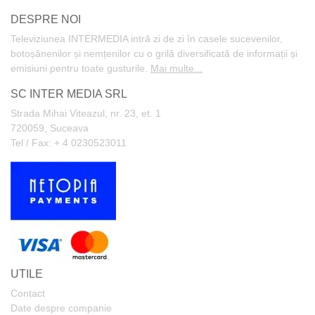
DESPRE NOI
Televiziunea INTERMEDIA intră zi de zi în casele sucevenilor,
botoșănenilor și nemțenilor cu o grilă diversificată de informații și
emisiuni pentru toate gusturile.
Mai multe...
SC INTER MEDIA SRL
Strada Mihai Viteazul, nr. 23, et. 1
720059, Suceava
Tel / Fax: + 4 0230523011
UTILE
Contact
Date despre companie