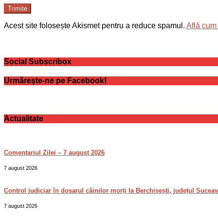
Trimite
Acest site folosește Akismet pentru a reduce spamul.
Află cum 
Social Subscribox
Urmărește-ne pe Facebook!
Actualitate
Comentariul Zilei – 7 august 2026
7 august 2026
Control judiciar în dosarul câinilor morți la Berchișești, județul Sucea
7 august 2026