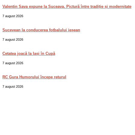
Valentin Sava expune la Suceava. Pictură între tradiție și modernitate
7 august 2026
Sucevean la conducerea fotbalului ieșean
7 august 2026
Cetatea joacă la Iași în Cupă
7 august 2026
RC Gura Humorului începe returul
7 august 2026