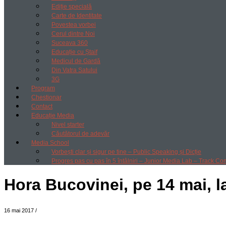
Ediție specială
Carte de Identitate
Povestea vorbei
Cerul dintre Noi
Suceava 360
Educație cu Ștaif
Medicul de Gardă
Din Vatra Satului
3G
Program
Chestionar
Contact
Educație Media
Nivel starter
Căutătorul de adevăr
Media School
Vorbești clar și sigur pe tine – Public Speaking și Dicție
Progres pas cu pas în 5 întâlniri – Junior Media Lab – Track Co
Hora Bucovinei, pe 14 mai, l
16 mai 2017
/