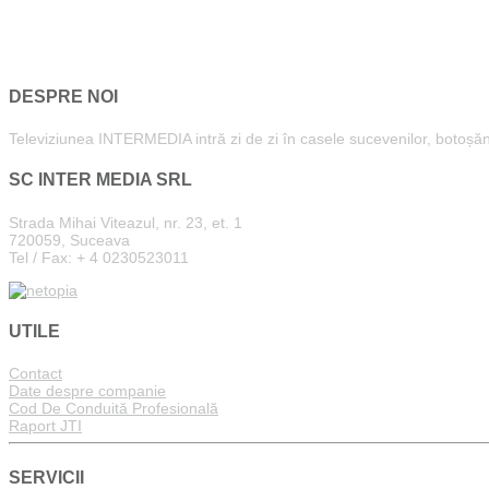
DESPRE NOI
Televiziunea INTERMEDIA intră zi de zi în casele sucevenilor, botoșăneni
SC INTER MEDIA SRL
Strada Mihai Viteazul, nr. 23, et. 1
720059, Suceava
Tel / Fax: + 4 0230523011
UTILE
Contact
Date despre companie
Cod De Conduită Profesională
Raport JTI
SERVICII