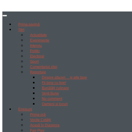
Prima pagină
Știri
Actualitate
Evenimente
Interviu
Politic
Electoral
Sport
Comentariul zilei
Reportaje
Despre afaceri… și alte taxe
Fii bine cu tine!
Bunătăți culinare
Vești Bune
No comment
Oameni si locuri
Emisiuni
Prima oră
Vocile Cetății
Acasă în Diaspora
Fair-Play