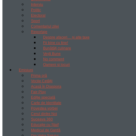
Interviu
Politic
Electoral
Sport
Comentariul zilei
Reportaje
Despre afaceri… și alte taxe
Fii bine cu tine!
Bunătăți culinare
Vești Bune
No comment
Oameni si locuri
Emisiuni
Prima oră
Vocile Cetății
Acasă în Diaspora
Fair-Play
Ediție specială
Carte de Identitate
Povestea vorbei
Cerul dintre Noi
Suceava 360
Educație cu Ștaif
Medicul de Gardă
Din Vatra Satului