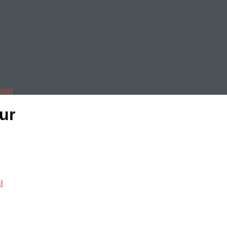
mplet
ur