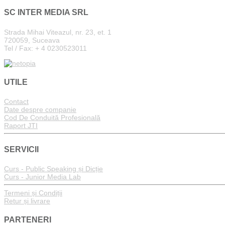
SC INTER MEDIA SRL
Strada Mihai Viteazul, nr. 23, et. 1
720059, Suceava
Tel / Fax: + 4 0230523011
UTILE
Contact
Date despre companie
Cod De Conduită Profesională
Raport JTI
SERVICII
Curs - Public Speaking și Dicție
Curs - Junior Media Lab
Termeni și Condiții
Retur și livrare
PARTENERI