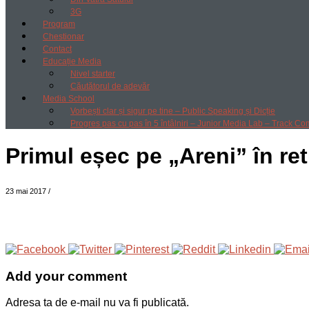
3G
Program
Chestionar
Contact
Educație Media
Nivel starter
Căutătorul de adevăr
Media School
Vorbești clar și sigur pe tine – Public Speaking și Dicție
Progres pas cu pas în 5 întâlniri – Junior Media Lab – Track Co
Primul eșec pe „Areni” în ret
23 mai 2017
/
Add your comment
Adresa ta de e-mail nu va fi publicată.