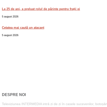
La 25 de ani, a preluat rolul de părinte pentru frații ei
5 august 2026
Cetatea mai caută un atacant
5 august 2026
DESPRE NOI
Televiziunea INTERMEDIA intră zi de zi în casele sucevenilor, botoșăneni