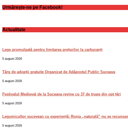
Urmărește-ne pe Facebook!
Actualitate
Lege promulgată pentru limitarea prețurilor la carburanți
5 august 2026
Târg de adopții gratuite Organizat de Adăpostul Public Suceava
5 august 2026
Festivalul Medieval de la Suceava revine cu 37 de trupe din opt țări
5 august 2026
Legumicultor sucevean cu experiență: Roșia „naturală” nu se recunoa
5 august 2026