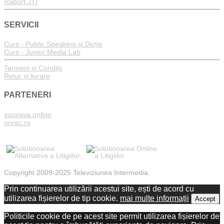
Raport JTI
SERVICII
Curs - Public Speaking și Dicție
Curs - Junior Media Lab
Termeni și Condiții
Retur și livrare
PARTENERI
suceava.online
onrec.ro
Copyright 2009-2025 Televiziunea Intermedia.
Prin continuarea utilizării acestui site, ești de acord cu
utilizarea fișierelor de tip cookie.
mai multe informații
Accept
Politicile cookie de pe acest site permit utilizarea fișierelor de