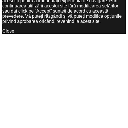
acest tip pentru a îmbunătăți experiența de navigare. Prin
continuarea utilizării acestui site fără modificarea setărilor
sau dai click pe ”Accept” sunteți de acord cu această
prevedere. Vă puteți răzgândi și vă puteți modifica opțiunile
privind aprobarea oricând, revenind la acest site.
Close