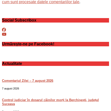
cum sunt procesate datele comentariilor tale
.
Social Subscribox
Urmărește-ne pe Facebook!
Actualitate
Comentariul Zilei – 7 august 2026
7 august 2026
Control judiciar în dosarul câinilor morți la Berchișești, județul
Suceava