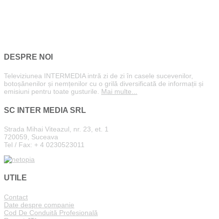
DESPRE NOI
Televiziunea INTERMEDIA intră zi de zi în casele sucevenilor,
botoșănenilor și nemțenilor cu o grilă diversificată de informații și
emisiuni pentru toate gusturile.
Mai multe...
SC INTER MEDIA SRL
Strada Mihai Viteazul, nr. 23, et. 1
720059, Suceava
Tel / Fax: + 4 0230523011
UTILE
Contact
Date despre companie
Cod De Conduită Profesională