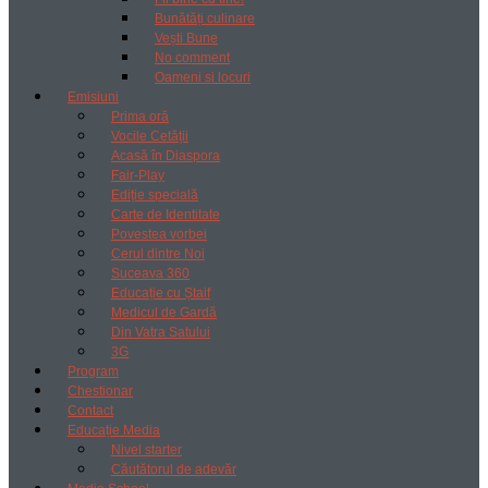
Bunătăți culinare
Vești Bune
No comment
Oameni si locuri
Emisiuni
Prima oră
Vocile Cetății
Acasă în Diaspora
Fair-Play
Ediție specială
Carte de Identitate
Povestea vorbei
Cerul dintre Noi
Suceava 360
Educație cu Ștaif
Medicul de Gardă
Din Vatra Satului
3G
Program
Chestionar
Contact
Educație Media
Nivel starter
Căutătorul de adevăr