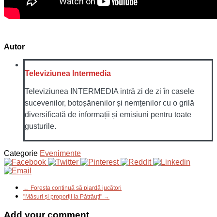
Autor
Televiziunea Intermedia
Televiziunea INTERMEDIA intră zi de zi în casele
sucevenilor, botoșănenilor și nemțenilor cu o grilă
diversificată de informații și emisiuni pentru toate
gusturile.
Categorie
Evenimente
← Foresta continuă să piardă jucători
"Măsuri și proporții la Pătrăuți" →
Add your comment