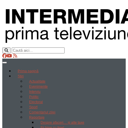
Prima pagină
Știri
Actualitate
Evenimente
Interviu
Politic
Electoral
Sport
Comentariul zilei
Reportaje
Despre afaceri… și alte taxe
Fii bine cu tine!