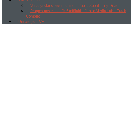
Media School
Vorbești clar și sigur pe tine – Public Speaking și Dicție
Progres pas cu pas în 5 întâlniri – Junior Media Lab – Track
Complet
Urmărește LIVE