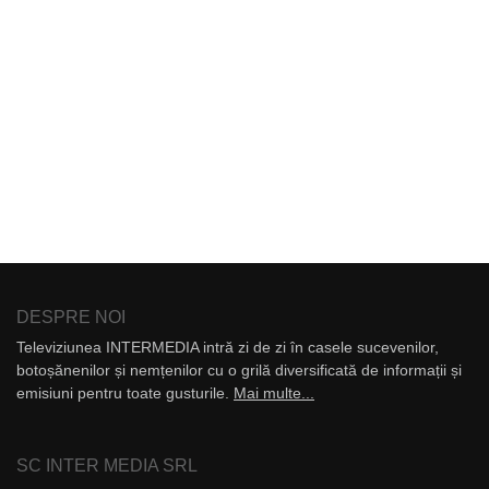
DESPRE NOI
Televiziunea INTERMEDIA intră zi de zi în casele sucevenilor,
botoșănenilor și nemțenilor cu o grilă diversificată de informații și
emisiuni pentru toate gusturile.
Mai multe...
SC INTER MEDIA SRL