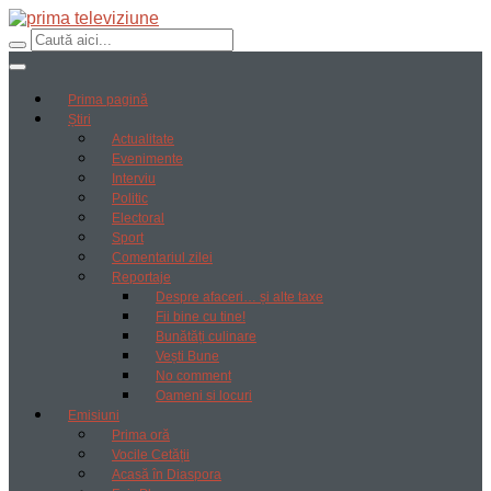
Prima pagină
Știri
Actualitate
Evenimente
Interviu
Politic
Electoral
Sport
Comentariul zilei
Reportaje
Despre afaceri… și alte taxe
Fii bine cu tine!
Bunătăți culinare
Vești Bune
No comment
Oameni si locuri
Emisiuni
Prima oră
Vocile Cetății
Acasă în Diaspora