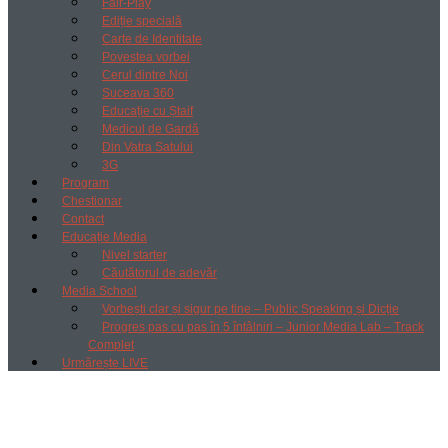
Fair-Play
Ediție specială
Carte de Identitate
Povestea vorbei
Cerul dintre Noi
Suceava 360
Educație cu Ștaif
Medicul de Gardă
Din Vatra Satului
3G
Program
Chestionar
Contact
Educație Media
Nivel starter
Căutătorul de adevăr
Media School
Vorbești clar și sigur pe tine – Public Speaking și Dicție
Progres pas cu pas în 5 întâlniri – Junior Media Lab – Track
Complet
Urmărește LIVE