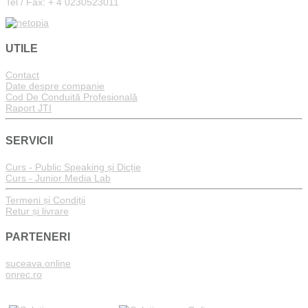
Tel / Fax: + 4 0230523011
UTILE
Contact
Date despre companie
Cod De Conduită Profesională
Raport JTI
SERVICII
Curs - Public Speaking și Dicție
Curs - Junior Media Lab
Termeni și Condiții
Retur și livrare
PARTENERI
suceava.online
onrec.ro