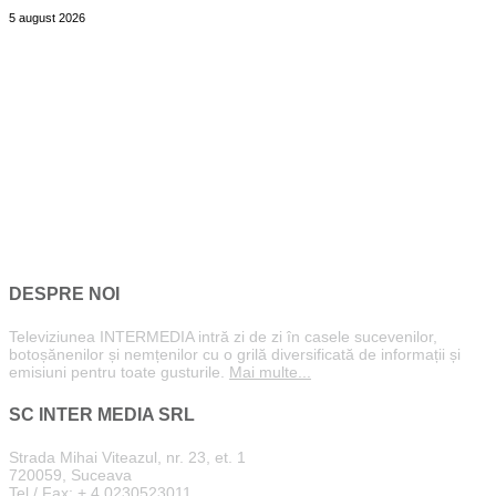
5 august 2026
DESPRE NOI
Televiziunea INTERMEDIA intră zi de zi în casele sucevenilor,
botoșănenilor și nemțenilor cu o grilă diversificată de informații și
emisiuni pentru toate gusturile.
Mai multe...
SC INTER MEDIA SRL
Strada Mihai Viteazul, nr. 23, et. 1
720059, Suceava
Tel / Fax: + 4 0230523011