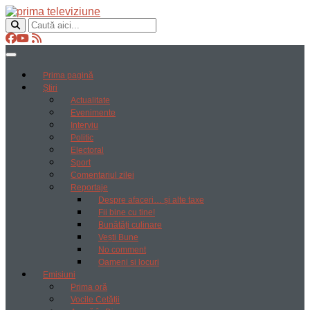
Prima pagină
Știri
Actualitate
Evenimente
Interviu
Politic
Electoral
Sport
Comentariul zilei
Reportaje
Despre afaceri… și alte taxe
Fii bine cu tine!
Bunătăți culinare
Vești Bune
No comment
Oameni si locuri
Emisiuni
Prima oră
Vocile Cetății