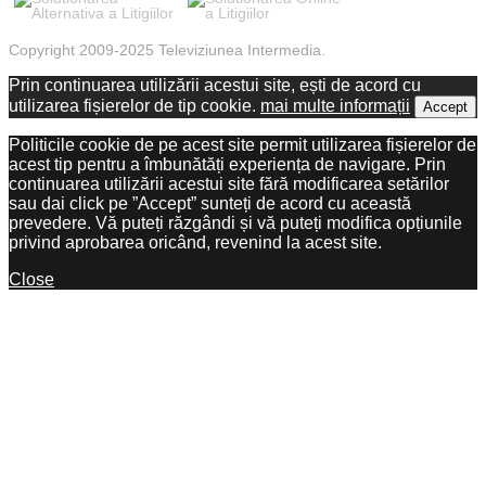
Copyright 2009-2025 Televiziunea Intermedia.
Prin continuarea utilizării acestui site, ești de acord cu
utilizarea fișierelor de tip cookie.
mai multe informații
Accept
Politicile cookie de pe acest site permit utilizarea fișierelor de
acest tip pentru a îmbunătăți experiența de navigare. Prin
continuarea utilizării acestui site fără modificarea setărilor
sau dai click pe ”Accept” sunteți de acord cu această
prevedere. Vă puteți răzgândi și vă puteți modifica opțiunile
privind aprobarea oricând, revenind la acest site.
Close