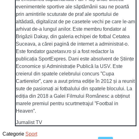
evenimentele sportive ale săptămânii sau ne poartă
prin amintirile scuturate de praf ale sportului de
altădată, digitalizat de pe casetele vechi pe care le-am
arhivat de-a lungul anilor. Este membru fondator al
Brigăzii Dakay, din galeria echipei de fotbal Cetatea
Suceava, a cărei pagină de internet a administrat-o.
Este fondator gazetasv.ro și a fost redactor la
publicația SportExpres. Dani este absolvent de Științe
Economice și Administrație Publică la USV. Este
creierul din spatele celebrului concurs ”Cupa
Cartierelor”, care a avut prima ediție în 2012 și a reunit
sute de pasionați ai fotbalului din spatele blocului. La
ediția din 2018 a Galei Filmului Românesc a obținut
marele premiul pentru scurtmetrajul ”Footbal in
Heaven”.
Jurnalist TV
Categorie
Sport