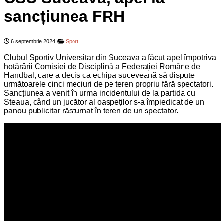
sancțiunea FRH
6 septembrie 2024
/
Sport
Clubul Sportiv Universitar din Suceava a făcut apel împotriva
hotărârii Comisiei de Disciplină a Federației Române de
Handbal, care a decis ca echipa suceveană să dispute
următoarele cinci meciuri de pe teren propriu fără spectatori.
Sancțiunea a venit în urma incidentului de la partida cu
Steaua, când un jucător al oaspeților s-a împiedicat de un
panou publicitar răsturnat în teren de un spectator.