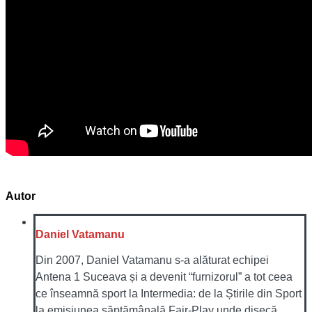
Autor
Daniel Vatamanu
Din 2007, Daniel Vatamanu s-a alăturat echipei
Antena 1 Suceava și a devenit “furnizorul” a tot ceea
ce înseamnă sport la Intermedia: de la Știrile din Sport
la emisiunea săptămânală Fair-Play unde disecă