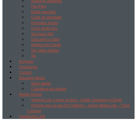
Acasă în Diaspora
Fair-Play
Ediție specială
Carte de Identitate
Povestea vorbei
Cerul dintre Noi
Suceava 360
Educație cu Ștaif
Medicul de Gardă
Din Vatra Satului
3G
Program
Chestionar
Contact
Educație Media
Nivel starter
Căutătorul de adevăr
Media School
Vorbești clar și sigur pe tine – Public Speaking și Dicție
Progres pas cu pas în 5 întâlniri – Junior Media Lab – Track
Complet
Urmărește LIVE