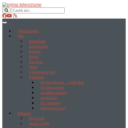
Prima pagină
Știri
Actualitate
Evenimente
Interviu
Politic
Electoral
Sport
Comentariul zilei
Reportaje
Despre afaceri… și alte taxe
Fii bine cu tine!
Bunătăți culinare
Vești Bune
No comment
Oameni si locuri
Emisiuni
Prima oră
Vocile Cetății