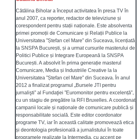
Cătălina Biholar a început activitatea în presa TV în
anul 2007, ca reporter, redactor de televiziune și
corespondent pentru stații naționale. Este absolventa
primei promoții de Comunicare și Relații Publice la
Universitatea ”Ștefan cel Mare” din Suceava, licențiată
la SNSPA București, și a urmat cursurile masterului de
Politici Publice și Integrare Europeană la SNSPA
București. A absolvit în prima generație masterul
Comunicare, Media și Industriile Creative la la
Universitatea ”Ștefan cel Mare” din Suceava. În anul
2012 a finalizat programul „Bursele JTI pentru
jurnalişti” al Fundaţiei ”Euromonitor pentru excelență”,
cu un stagiu de pregătire la RFI Bruxelles. A coordonat
campanii locale și naționale de comunicare publică și
responsabilitate socială. Este editor coordonator
programe TV, iar în această calitate promovează etica
și deontologia profesională a jurnalistului în toate
programele realizate la Intermedia, cu accent pe