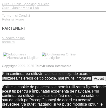
Curs - Public Speaking și Dicție
Curs - Junior Media Lab
Termeni și Condiții
Retur și livrare
PARTENERI
suceava.online
onrec.ro
Copyright 2009-2025 Televiziunea Intermedia.
Prin continuarea utilizării acestui site, ești de acord cu
utilizarea fișierelor de tip cookie.
mai multe informații
Accept
Politicile cookie de pe acest site permit utilizarea fișierelor de
acest tip pentru a îmbunătăți experiența de navigare. Prin
continuarea utilizării acestui site fără modificarea setărilor
sau dai click pe ”Accept” sunteți de acord cu această
prevedere. Vă puteți răzgândi și vă puteți modifica opțiunile