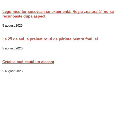
Legumicultor sucevean cu experiență: Roșia „naturală” nu se
recunoaște după aspect
5 august 2026
La 25 de ani, a preluat rolul de părinte pentru frații ei
5 august 2026
Cetatea mai caută un atacant
5 august 2026