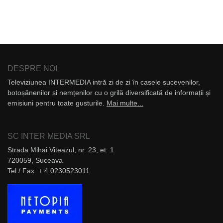
DESPRE NOI
Televiziunea INTERMEDIA intră zi de zi în casele sucevenilor,
botoșănenilor și nemțenilor cu o grilă diversificată de informații și
emisiuni pentru toate gusturile.
Mai multe...
SC INTER MEDIA SRL
Strada Mihai Viteazul, nr. 23, et. 1
720059, Suceava
Tel / Fax: + 4 0230523011