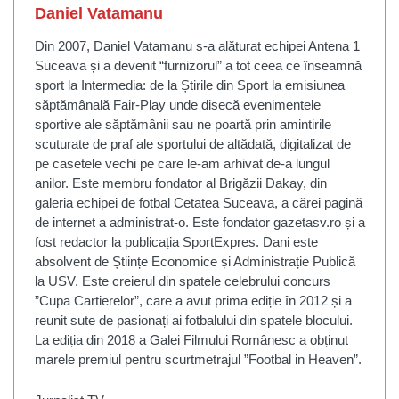
Daniel Vatamanu
Din 2007, Daniel Vatamanu s-a alăturat echipei Antena 1
Suceava și a devenit “furnizorul” a tot ceea ce înseamnă
sport la Intermedia: de la Știrile din Sport la emisiunea
săptămânală Fair-Play unde disecă evenimentele
sportive ale săptămânii sau ne poartă prin amintirile
scuturate de praf ale sportului de altădată, digitalizat de
pe casetele vechi pe care le-am arhivat de-a lungul
anilor. Este membru fondator al Brigăzii Dakay, din
galeria echipei de fotbal Cetatea Suceava, a cărei pagină
de internet a administrat-o. Este fondator gazetasv.ro și a
fost redactor la publicația SportExpres. Dani este
absolvent de Științe Economice și Administrație Publică
la USV. Este creierul din spatele celebrului concurs
”Cupa Cartierelor”, care a avut prima ediție în 2012 și a
reunit sute de pasionați ai fotbalului din spatele blocului.
La ediția din 2018 a Galei Filmului Românesc a obținut
marele premiul pentru scurtmetrajul ”Footbal in Heaven”.