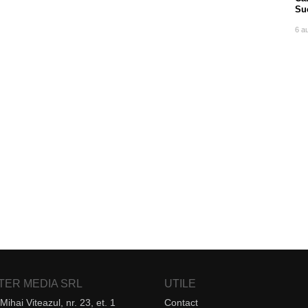
Su
po
6 a
NTER MEDIA SRL
UTILE
Mihai Viteazul, nr. 23, et. 1
Contact