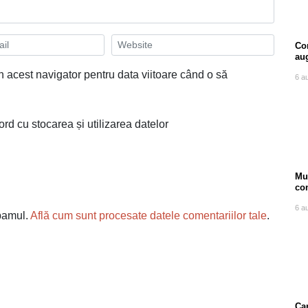
Com
au
n acest navigator pentru data viitoare când o să
6 a
ord cu stocarea și utilizarea datelor
Mu
co
ore
6 a
spamul.
Află cum sunt procesate datele comentariilor tale
.
Can