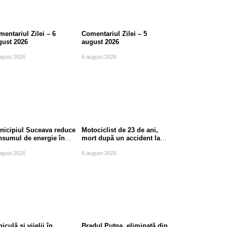
entariul Zilei – 6
Comentariul Zilei – 5
gust 2026
august 2026
ugust 2026
6 august 2026
nicipiul Suceava reduce
Motociclist de 23 de ani,
nsumul de energie în
mort după un accident la
le de vârf
ieșirea din Suceava
ugust 2026
6 august 2026
iculă și vijelii în
Bradul Putna, eliminată din