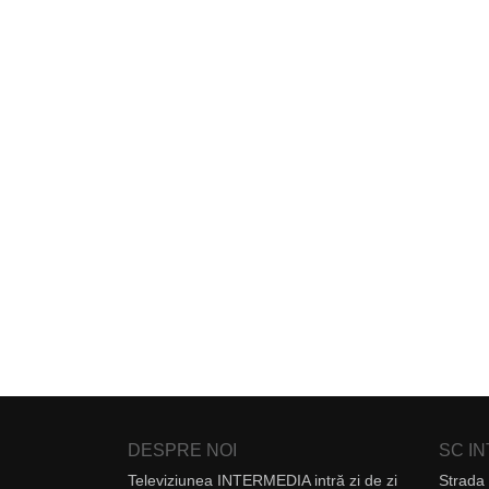
DESPRE NOI
SC I
Televiziunea INTERMEDIA intră zi de zi
Strada 