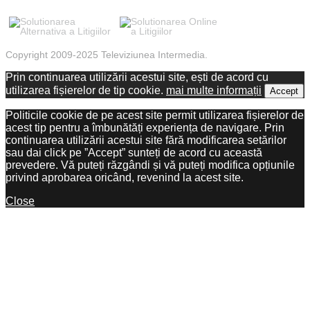
Copyright 2009-2025 Televiziunea Intermedia.
Prin continuarea utilizării acestui site, ești de acord cu
utilizarea fișierelor de tip cookie.
mai multe informații
Accept
Politicile cookie de pe acest site permit utilizarea fișierelor de
acest tip pentru a îmbunătăți experiența de navigare. Prin
continuarea utilizării acestui site fără modificarea setărilor
sau dai click pe ”Accept” sunteți de acord cu această
prevedere. Vă puteți răzgândi și vă puteți modifica opțiunile
privind aprobarea oricând, revenind la acest site.
Close