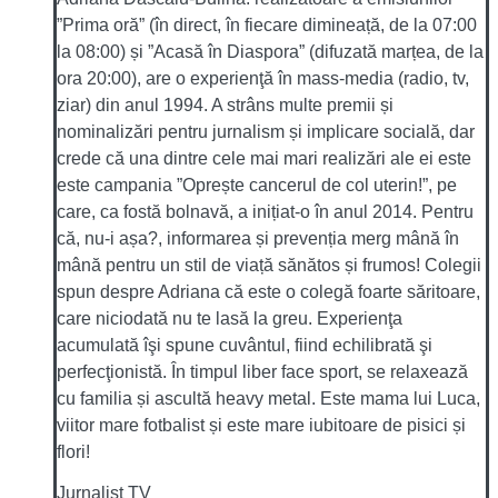
”Prima oră” (în direct, în fiecare dimineață, de la 07:00
la 08:00) și ”Acasă în Diaspora” (difuzată marțea, de la
ora 20:00), are o experienţă în mass-media (radio, tv,
ziar) din anul 1994. A strâns multe premii și
nominalizări pentru jurnalism și implicare socială, dar
crede că una dintre cele mai mari realizări ale ei este
este campania ”Oprește cancerul de col uterin!”, pe
care, ca fostă bolnavă, a inițiat-o în anul 2014. Pentru
că, nu-i așa?, informarea și prevenția merg mână în
mână pentru un stil de viață sănătos și frumos! Colegii
spun despre Adriana că este o colegă foarte săritoare,
care niciodată nu te lasă la greu. Experienţa
acumulată îşi spune cuvântul, fiind echilibrată şi
perfecţionistă. În timpul liber face sport, se relaxează
cu familia și ascultă heavy metal. Este mama lui Luca,
viitor mare fotbalist și este mare iubitoare de pisici și
flori!
Jurnalist TV