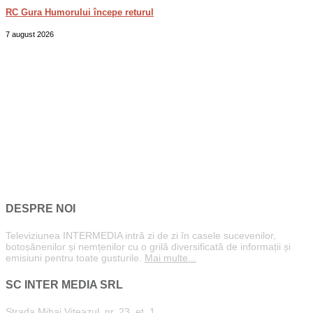
RC Gura Humorului începe returul
7 august 2026
DESPRE NOI
Televiziunea INTERMEDIA intră zi de zi în casele sucevenilor,
botoșănenilor și nemțenilor cu o grilă diversificată de informații și
emisiuni pentru toate gusturile.
Mai multe...
SC INTER MEDIA SRL
Strada Mihai Viteazul, nr. 23, et. 1