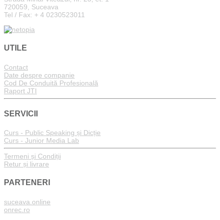
720059, Suceava
Tel / Fax: + 4 0230523011
UTILE
Contact
Date despre companie
Cod De Conduită Profesională
Raport JTI
SERVICII
Curs - Public Speaking și Dicție
Curs - Junior Media Lab
Termeni și Condiții
Retur și livrare
PARTENERI
suceava.online
onrec.ro