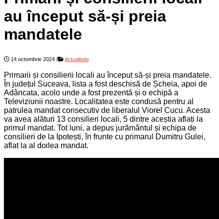
au început să-și preia
mandatele
14 octombrie 2024
/
Actualitate
Primarii și consilierii locali au început să-și preia mandatele.
În județul Suceava, lista a fost deschisă de Șcheia, apoi de
Adâncata, acolo unde a fost prezentă și o echipă a
Televiziunii noastre. Localitatea este condusă pentru al
patrulea mandat consecutiv de liberalul Viorel Cucu. Acesta
va avea alături 13 consilieri locali, 5 dintre aceștia aflați la
primul mandat. Tot luni, a depus jurământul și echipa de
consilieri de la Ipotești, în frunte cu primarul Dumitru Gulei,
aflat la al doilea mandat.