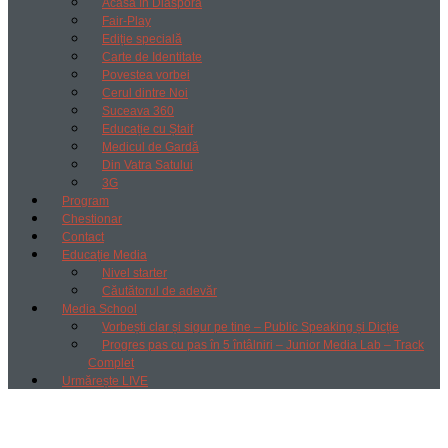
Acasă în Diaspora
Fair-Play
Ediție specială
Carte de Identitate
Povestea vorbei
Cerul dintre Noi
Suceava 360
Educație cu Ștaif
Medicul de Gardă
Din Vatra Satului
3G
Program
Chestionar
Contact
Educație Media
Nivel starter
Căutătorul de adevăr
Media School
Vorbești clar și sigur pe tine – Public Speaking și Dicție
Progres pas cu pas în 5 întâlniri – Junior Media Lab – Track
Complet
Urmărește LIVE