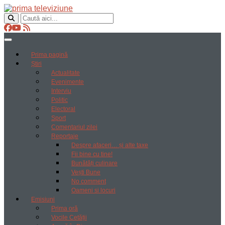
Prima pagină
Știri
Actualitate
Evenimente
Interviu
Politic
Electoral
Sport
Comentariul zilei
Reportaje
Despre afaceri… și alte taxe
Fii bine cu tine!
Bunătăți culinare
Vești Bune
No comment
Oameni si locuri
Emisiuni
Prima oră
Vocile Cetății