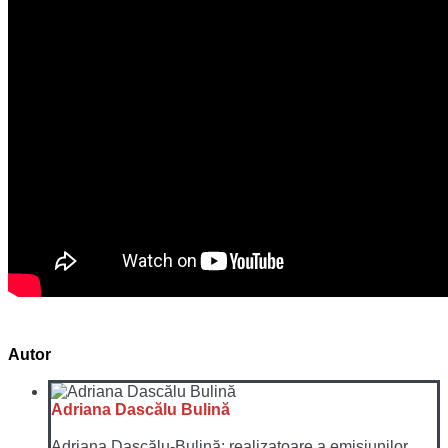
Autor
Adriana Dascălu Bulină
Adriana Dascălu-Bulină: realizatoare a emisiunilor