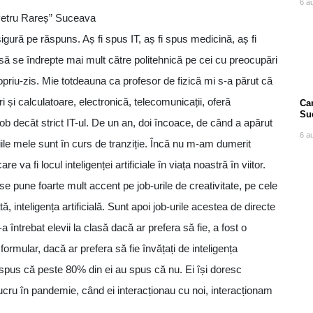
6 a
”Petru Rareș” Suceava
sigură pe răspuns. Aș fi spus IT, aș fi spus medicină, aș fi
 să se îndrepte mai mult către politehnică pe cei cu preocupări
opriu-zis. Mie totdeauna ca profesor de fizică mi s-a părut că
i și calculatoare, electronică, telecomunicații, oferă
Can
Su
job decât strict IT-ul. De un an, doi încoace, de când a apărut
po
6 a
niile mele sunt în curs de tranziție. Încă nu m-am dumerit
 va fi locul inteligenței artificiale în viața noastră în viitor.
se pune foarte mult accent pe job-urile de creativitate, pe cele
 inteligența artificială. Sunt apoi job-urile acestea de directe
a întrebat elevii la clasă dacă ar prefera să fie, a fost o
formular, dacă ar prefera să fie învățați de inteligența
-a spus că peste 80% din ei au spus că nu. Ei își doresc
lucru în pandemie, când ei interacționau cu noi, interacționam