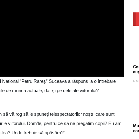
Com
au
lui Național ”Petru Rareș” Suceava a răspuns la o întrebare
6 a
urile de muncă actuale, dar și pe cele ale viitorului?
să vă rog să le spuneți telespectatorilor noștri care sunt
rile viitorului. Dom’le, pentru ce să ne pregătim copii? Eu am
Mu
co
ietatea? Unde trebuie să apăsăm?”
ore