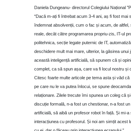
Daniela Dungeanu- directorul Colegiului Național 
“Dacă m-ați fi întrebat acum 3-4 ani, aș fi fost mai 
îndemnat absolvenții, cum o fac și acum, de altfel,
reale, decât către programarea propriu-zis, IT-ul pr
politehnica, secție legate puternic de IT, automatizăr
deschidere mult mai mare, ulterior, la găsirea unui 
această inteligență artificială, să spunem că și opi
complet, ca să spun așa, care va fi locul nostru și care
Citesc foarte multe articole pe tema asta și văd că 
pe care nu le va putea înlocui, se spune deocamdată,
relaționare. Zilele trecute îmi spunea un coleg că și-
discuție formală, n-a fost un chestionar, n-a fost un 
artificială, să aibă un profesor robot în față. Și mi
interacțiunea cu profesorul. Și noi am simțit acest 
cu ei, dar o făceau prin interacțiunea ecranului.”