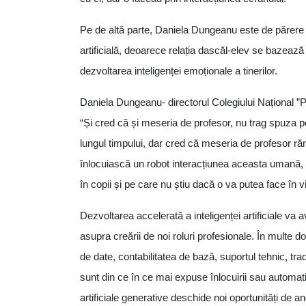
Pe de altă parte, Daniela Dungeanu este de părere că
artificială, deoarece relația dascăl-elev se bazează 
dezvoltarea inteligenței emoționale a tinerilor.
Daniela Dungeanu- directorul Colegiului Național 
“Și cred că și meseria de profesor, nu trag spuza p
lungul timpului, dar cred că meseria de profesor ră
înlocuiască un robot interacțiunea aceasta umană, s
în copii și pe care nu știu dacă o va putea face în viit
Dezvoltarea accelerată a inteligenței artificiale va 
asupra creării de noi roluri profesionale. În multe do
de date, contabilitatea de bază, suportul tehnic, tr
sunt din ce în ce mai expuse înlocuirii sau automatiz
artificiale generative deschide noi oportunități de 