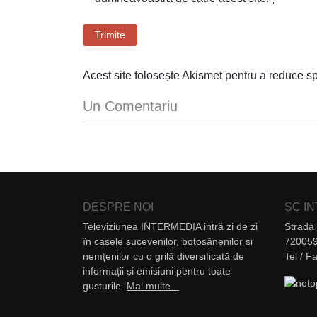
Trimite
Acest site folosește Akismet pentru a reduce 
Un Comentariu
DESPRE NOI
SC I
Televiziunea INTERMEDIA intră zi de zi
Strada 
în casele sucevenilor, botoșănenilor și
720059
nemțenilor cu o grilă diversificată de
Tel / 
informații și emisiuni pentru toate
gusturile.
Mai multe...