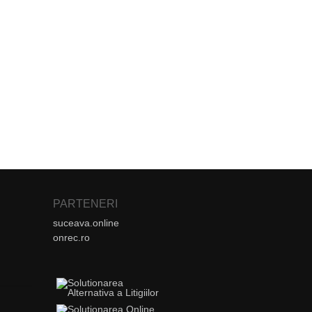
PARTENERI
suceava.online
onrec.ro