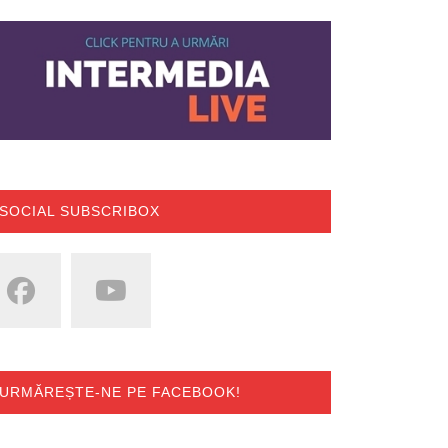
SOCIAL SUBSCRIBOX
URMĂREȘTE-NE PE FACEBOOK!