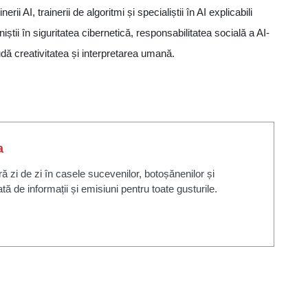
rii AI, trainerii de algoritmi și specialiștii în AI explicabili
știi în siguritatea cibernetică, responsabilitatea socială a AI-
dă creativitatea și interpretarea umană.
a
zi de zi în casele sucevenilor, botoșănenilor și
ată de informații și emisiuni pentru toate gusturile.