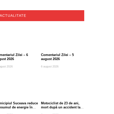
ACTUALITATE
entariul Zilei – 6
Comentariul Zilei – 5
gust 2026
august 2026
ugust 2026
6 august 2026
nicipiul Suceava reduce
Motociclist de 23 de ani,
nsumul de energie în
mort după un accident la
le de vârf
ieșirea din Suceava