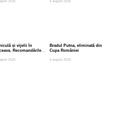
ugust 2026
6 august 2026
iculă și vijelii în
Bradul Putna, eliminată din
ceava. Recomandările
Cupa României
mpierilor
ugust 2026
6 august 2026