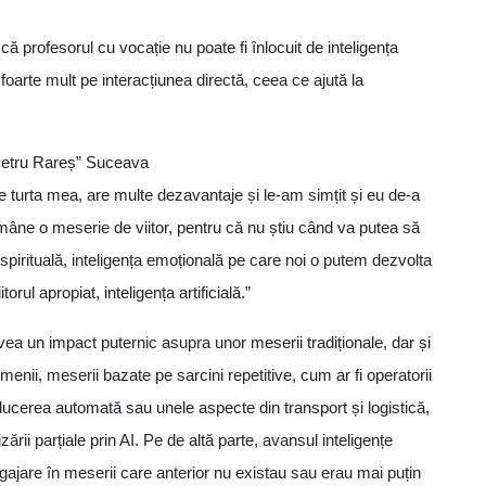
 profesorul cu vocație nu poate fi înlocuit de inteligența
foarte mult pe interacțiunea directă, ceea ce ajută la
”Petru Rareș” Suceava
e turta mea, are multe dezavantaje și le-am simțit și eu de-a
mâne o meserie de viitor, pentru că nu știu când va putea să
pirituală, inteligența emoțională pe care noi o putem dezvolta
orul apropiat, inteligența artificială.”
avea un impact puternic asupra unor meserii tradiționale, dar și
menii, meserii bazate pe sarcini repetitive, cum ar fi operatorii
aducerea automată sau unele aspecte din transport și logistică,
ării parțiale prin AI. Pe de altă parte, avansul inteligențe
angajare în meserii care anterior nu existau sau erau mai puțin