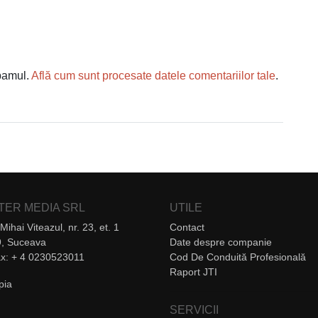
spamul.
Află cum sunt procesate datele comentariilor tale
.
NTER MEDIA SRL
UTILE
Mihai Viteazul, nr. 23, et. 1
Contact
, Suceava
Date despre companie
Fax: + 4 0230523011
Cod De Conduită Profesională
Raport JTI
SERVICII