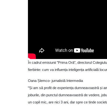
În cadrul emisiunii ”Prima Oră”, directorul Colegiu
fierbinte: cum va influența inteligența artificială loc
Oana Șlemco- jurnalistă Intermedia
“Și am să profit de experiența dumneavoastră și am 
joburile, din punctul dumneavoastră de vedere, jobu
un copil mic, are nici 3 ani, dar spre ce tinde soc