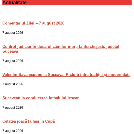
Actualitate
Comentariul Zilei – 7 august 2026
7 august 2026
Control judiciar în dosarul câinilor morți la Berchișești, județul
Suceava
7 august 2026
Valentin Sava expune la Suceava. Pictură între tradiție și modernitate
7 august 2026
Sucevean la conducerea fotbalului ieșean
7 august 2026
Cetatea joacă la Iași în Cupă
7 august 2026