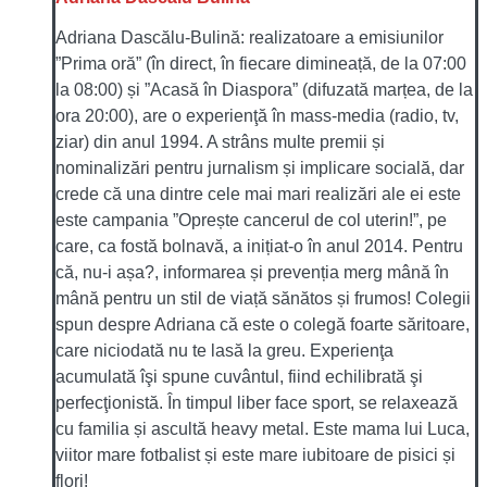
Adriana Dascălu-Bulină: realizatoare a emisiunilor
”Prima oră” (în direct, în fiecare dimineață, de la 07:00
la 08:00) și ”Acasă în Diaspora” (difuzată marțea, de la
ora 20:00), are o experienţă în mass-media (radio, tv,
ziar) din anul 1994. A strâns multe premii și
nominalizări pentru jurnalism și implicare socială, dar
crede că una dintre cele mai mari realizări ale ei este
este campania ”Oprește cancerul de col uterin!”, pe
care, ca fostă bolnavă, a inițiat-o în anul 2014. Pentru
că, nu-i așa?, informarea și prevenția merg mână în
mână pentru un stil de viață sănătos și frumos! Colegii
spun despre Adriana că este o colegă foarte săritoare,
care niciodată nu te lasă la greu. Experienţa
acumulată îşi spune cuvântul, fiind echilibrată şi
perfecţionistă. În timpul liber face sport, se relaxează
cu familia și ascultă heavy metal. Este mama lui Luca,
viitor mare fotbalist și este mare iubitoare de pisici și
flori!