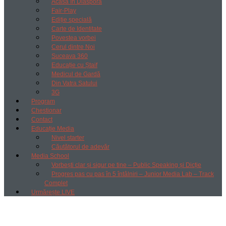
Acasă în Diaspora
Fair-Play
Ediție specială
Carte de Identitate
Povestea vorbei
Cerul dintre Noi
Suceava 360
Educație cu Ștaif
Medicul de Gardă
Din Vatra Satului
3G
Program
Chestionar
Contact
Educație Media
Nivel starter
Căutătorul de adevăr
Media School
Vorbești clar și sigur pe tine – Public Speaking și Dicție
Progres pas cu pas în 5 întâlniri – Junior Media Lab – Track
Complet
Urmărește LIVE