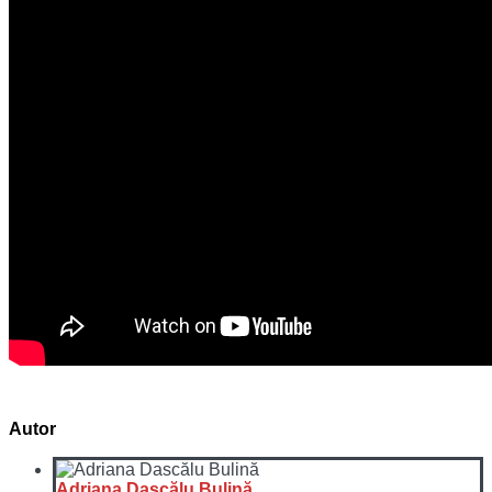
Autor
Adriana Dascălu Bulină