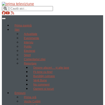
Prima pagină
Știri
Actualitate
Evenimente
Interviu
Politic
Electoral
Sport
Comentariul zilei
Reportaje
Despre afaceri… și alte taxe
Fii bine cu tine!
Bunătăți culinare
Vești Bune
No comment
Oameni si locuri
Emisiuni
Prima oră
Vocile Cetății