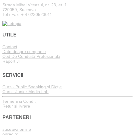
Strada Mihai Viteazul, nr. 23, et. 1
720059, Suceava
Tel / Fax: + 4 0230523011
UTILE
Contact
Date despre companie
Cod De Conduită Profesională
Raport JTI
SERVICII
Curs - Public Speaking și Dicție
Curs - Junior Media Lab
Termeni și Condiții
Retur și livrare
PARTENERI
suceava.online
onrec.ro