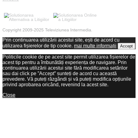
Copyright 2009-2025 Televiziunea Intermedia.
Prin continuarea utilizării acestui site, ești de acord cu
utilizarea fișierelor de tip cookie.
mai multe informații
Accept
Politicile cookie de pe acest site permit utilizarea fișierelor de
acest tip pentru a îmbunătăți experiența de navigare. Prin
continuarea utilizării acestui site fără modificarea setărilor
sau dai click pe ”Accept” sunteți de acord cu această
prevedere. Vă puteți răzgândi și vă puteți modifica opțiunile
privind aprobarea oricând, revenind la acest site.
Close