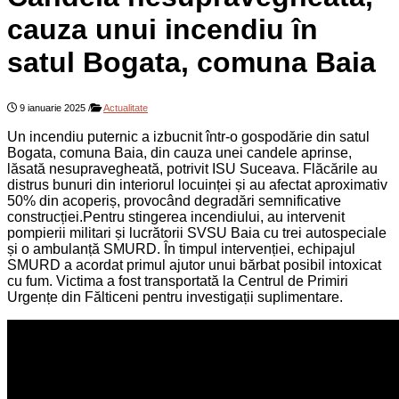
cauza unui incendiu în
satul Bogata, comuna Baia
9 ianuarie 2025
/
Actualitate
Un incendiu puternic a izbucnit într-o gospodărie din satul
Bogata, comuna Baia, din cauza unei candele aprinse,
lăsată nesupravegheată, potrivit ISU Suceava. Flăcările au
distrus bunuri din interiorul locuinței și au afectat aproximativ
50% din acoperiș, provocând degradări semnificative
construcției.Pentru stingerea incendiului, au intervenit
pompierii militari și lucrătorii SVSU Baia cu trei autospeciale
și o ambulanță SMURD. În timpul intervenției, echipajul
SMURD a acordat primul ajutor unui bărbat posibil intoxicat
cu fum. Victima a fost transportată la Centrul de Primiri
Urgențe din Fălticeni pentru investigații suplimentare.