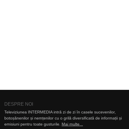
DESPRE NOI
Televiziunea INTERMEDIA intră zi de zi în casele sucevenilor,
botoșănenilor și nemțenilor cu o grilă diversificată de informații și
emisiuni pentru toate gusturile.
Mai multe...