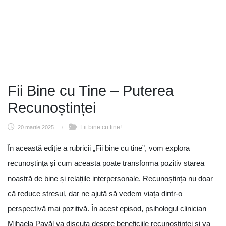
Fii Bine cu Tine – Puterea
Recunoștinței
Fii bine cu tine!
20 martie 2025
/
În această ediție a rubricii „Fii bine cu tine”, vom explora
recunoștința și cum aceasta poate transforma pozitiv starea
noastră de bine și relațiile interpersonale. Recunoștința nu doar
că reduce stresul, dar ne ajută să vedem viața dintr-o
perspectivă mai pozitivă. În acest episod, psihologul clinician
Mihaela Pavăl va discuta despre beneficiile recunoștinței și va