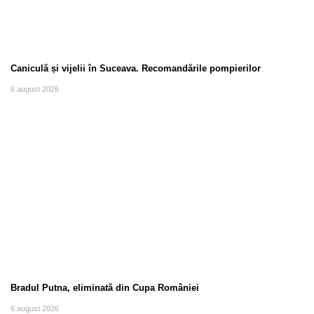
Caniculă și vijelii în Suceava. Recomandările pompierilor
6 august 2026
Bradul Putna, eliminată din Cupa României
6 august 2026