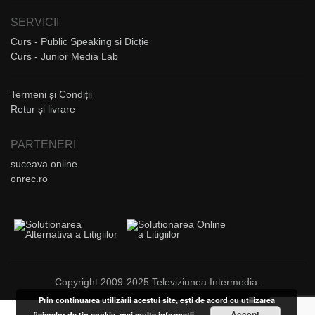
SERVICII
Curs - Public Speaking și Dicție
Curs - Junior Media Lab
Termeni și Condiții
Retur și livrare
PARTENERI
suceava.online
onrec.ro
Copyright 2009-2025 Televiziunea Intermedia.
Prin continuarea utilizării acestui site, ești de acord cu utilizarea
Accept
fișierelor de tip cookie.
mai multe informații