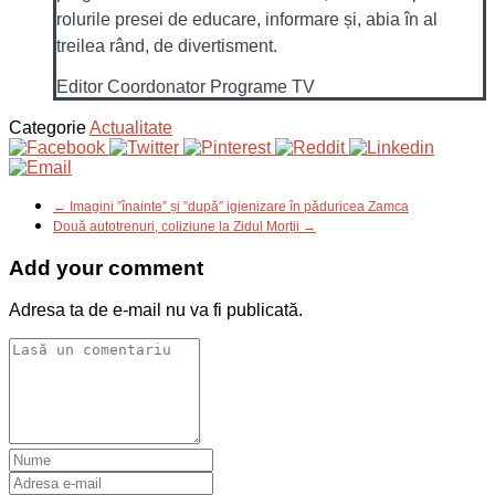
rolurile presei de educare, informare și, abia în al
treilea rând, de divertisment.
Editor Coordonator Programe TV
Categorie
Actualitate
← Imagini ”înainte” și ”după” igienizare în păduricea Zamca
Două autotrenuri, coliziune la Zidul Morții →
Add your comment
Adresa ta de e-mail nu va fi publicată.