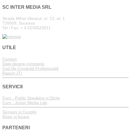
SC INTER MEDIA SRL
Strada Mihai Viteazul, nr. 23, et. 1
720059, Suceava
Tel / Fax: + 4 0230523011
UTILE
Contact
Date despre companie
Cod De Conduită Profesională
Raport JTI
SERVICII
Curs - Public Speaking și Dicție
Curs - Junior Media Lab
Termeni și Condiții
Retur și livrare
PARTENERI