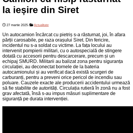
la ieșire din Siret
27 martie 2025
/
Actualitate
Un autocamion încărcat cu pietriș s-a răsturnat, joi, în afara
părții carosabile, pe raza orașului Siret. Din fericire,
incidentul nu s-a soldat cu victime. La fața locului au
intervenit pompierii militari, cu o autospecială de stingere
dotată cu accesorii pentru descarcerare, precum și un
echipaj SMURD. Militarii au balizat zona pentru siguranța
circulației, au deconectat bornele de la bateria
autocamionului și au verificat dacă există scurgeri de
carburanți, pentru a preveni orice pericol de incendiu sau
poluare. Cauzele exacte ale producerii accidentului urmează
să fie stabilite de autorități. Circulația rutieră în zonă nu a fost
grav afectată, însă s-au impus măsuri suplimentare de
siguranță pe durata intervenției.