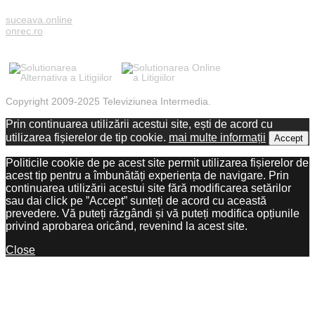
suceava.online
onrec.ro
Copyright 2009-2025 Televiziunea Intermedia.
Prin continuarea utilizării acestui site, ești de acord cu
utilizarea fișierelor de tip cookie.
mai multe informații
Accept
Politicile cookie de pe acest site permit utilizarea fișierelor de
acest tip pentru a îmbunătăți experiența de navigare. Prin
continuarea utilizării acestui site fără modificarea setărilor
sau dai click pe ”Accept” sunteți de acord cu această
prevedere. Vă puteți răzgândi și vă puteți modifica opțiunile
privind aprobarea oricând, revenind la acest site.
Close