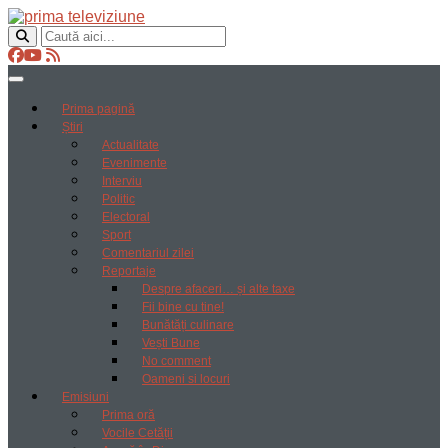
Prima pagină
Știri
Actualitate
Evenimente
Interviu
Politic
Electoral
Sport
Comentariul zilei
Reportaje
Despre afaceri… și alte taxe
Fii bine cu tine!
Bunătăți culinare
Vești Bune
No comment
Oameni si locuri
Emisiuni
Prima oră
Vocile Cetății