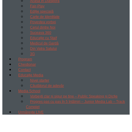
Acasă în Diaspora
Fair-Play
Ediție specială
Carte de Identitate
Povestea vorbei
Cerul dintre Noi
Suceava 360
Educație cu Ștaif
Medicul de Gardă
Din Vatra Satului
3G
Program
Chestionar
Contact
Educație Media
Nivel starter
Căutătorul de adevăr
Media School
Vorbești clar și sigur pe tine – Public Speaking și Dicție
Progres pas cu pas în 5 întâlniri – Junior Media Lab – Track
Complet
Urmărește LIVE