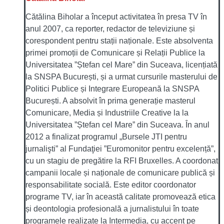
Cătălina Biholar a început activitatea în presa TV în
anul 2007, ca reporter, redactor de televiziune și
corespondent pentru stații naționale. Este absolventa
primei promoții de Comunicare și Relații Publice la
Universitatea ”Ștefan cel Mare” din Suceava, licențiată
la SNSPA București, și a urmat cursurile masterului de
Politici Publice și Integrare Europeană la SNSPA
București. A absolvit în prima generație masterul
Comunicare, Media și Industriile Creative la la
Universitatea ”Ștefan cel Mare” din Suceava. În anul
2012 a finalizat programul „Bursele JTI pentru
jurnalişti” al Fundaţiei ”Euromonitor pentru excelență”,
cu un stagiu de pregătire la RFI Bruxelles. A coordonat
campanii locale și naționale de comunicare publică și
responsabilitate socială. Este editor coordonator
programe TV, iar în această calitate promovează etica
și deontologia profesională a jurnalistului în toate
programele realizate la Intermedia, cu accent pe