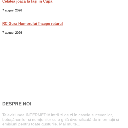
Cetatea joacă la Iași în Cupă
7 august 2026
RC Gura Humorului începe returul
7 august 2026
DESPRE NOI
Televiziunea INTERMEDIA intră zi de zi în casele sucevenilor,
botoșănenilor și nemțenilor cu o grilă diversificată de informații și
emisiuni pentru toate gusturile.
Mai multe...