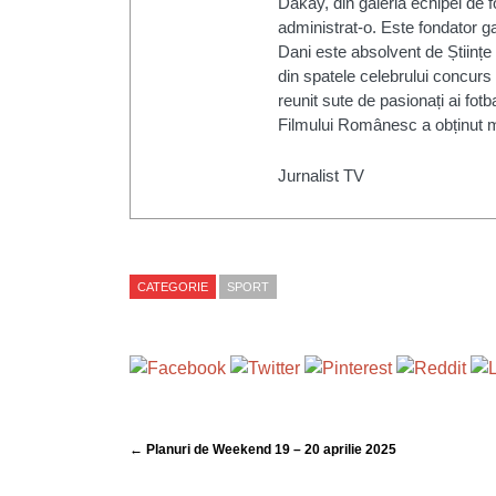
Dakay, din galeria echipei de 
administrat-o. Este fondator ga
Dani este absolvent de Științe
din spatele celebrului concurs 
reunit sute de pasionați ai fotb
Filmului Românesc a obținut m
Jurnalist TV
CATEGORIE
SPORT
← Planuri de Weekend 19 – 20 aprilie 2025