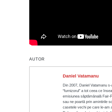
AUTOR
Daniel Vatamanu
Din 2007, Daniel Vatamanu s-a
“furnizorul” a tot ceea ce însea
emisiunea săptămânală Fair-P
sau ne poartă prin amintirile sc
casetele vechi pe care le-am a