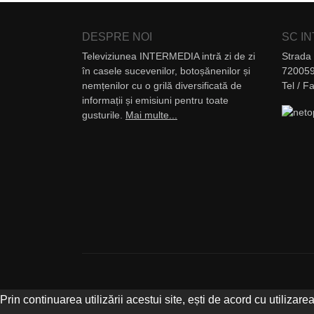
DESPRE NOI
SC I
Televiziunea INTERMEDIA intră zi de zi
Strada 
în casele sucevenilor, botoșănenilor și
720059
nemțenilor cu o grilă diversificată de
Tel / 
informații și emisiuni pentru toate
gusturile.
Mai multe...
Prin continuarea utilizării acestui site, ești de acord cu utilizarea