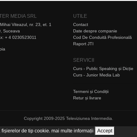
NTER MEDIA SRL
UTILE
Mihai Viteazul, nr. 23, et. 1
Contact
, Suceava
Date despre companie
Fax: + 4 0230523011
Cod De Conduită Profesională
Raport JTI
SERVICII
Curs - Public Speaking și Dicție
Curs - Junior Media Lab
Termeni și Condiții
Retur și livrare
Copyright 2009-2025 Televiziunea Intermedia.
 fișierelor de tip cookie.
mai multe informații
Accept