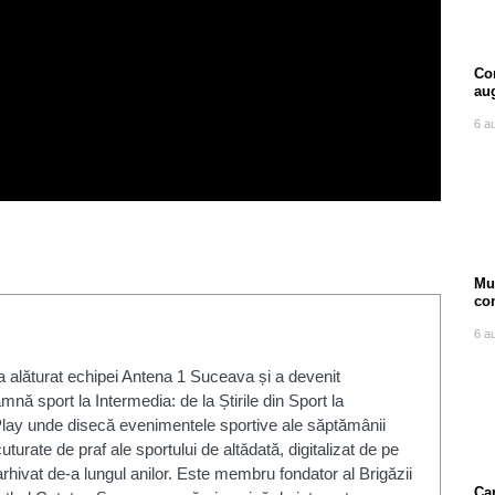
Com
au
6 a
Mu
co
ore
6 a
 alăturat echipei Antena 1 Suceava și a devenit
mnă sport la Intermedia: de la Știrile din Sport la
lay unde disecă evenimentele sportive ale săptămânii
uturate de praf ale sportului de altădată, digitalizat de pe
rhivat de-a lungul anilor. Este membru fondator al Brigăzii
Can