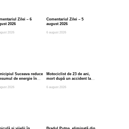
entariul Zilei – 6
Comentariul Zilei – 5
gust 2026
august 2026
ugust 2026
6 august 2026
nicipiul Suceava reduce
Motociclist de 23 de ani,
nsumul de energie în
mort după un accident la
le de vârf
ieșirea din Suceava
ugust 2026
6 august 2026
iculă și vijelii în
Bradul Putna, eliminată din