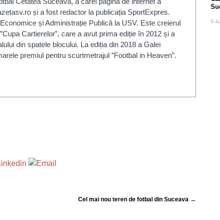
fotbal Cetatea Suceava, a cărei pagină de internet a
Su
zetasv.ro și a fost redactor la publicația SportExpres.
po
6 a
 Economice și Administrație Publică la USV. Este creierul
”Cupa Cartierelor”, care a avut prima ediție în 2012 și a
alului din spatele blocului. La ediția din 2018 a Galei
arele premiul pentru scurtmetrajul ”Footbal in Heaven”.
Cel mai nou teren de fotbal din Suceava →