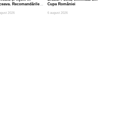
ceava. Recomandările
Cupa României
mpierilor
ugust 2026
6 august 2026