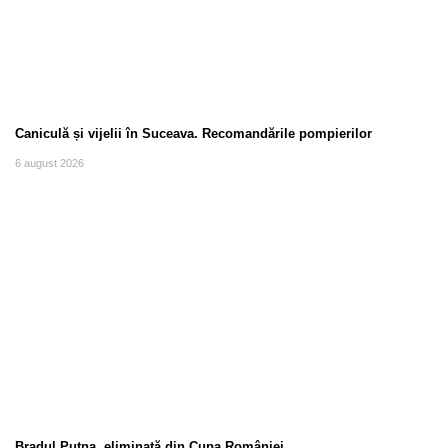
Caniculă și vijelii în Suceava. Recomandările pompierilor
6 august 2026
Bradul Putna, eliminată din Cupa României