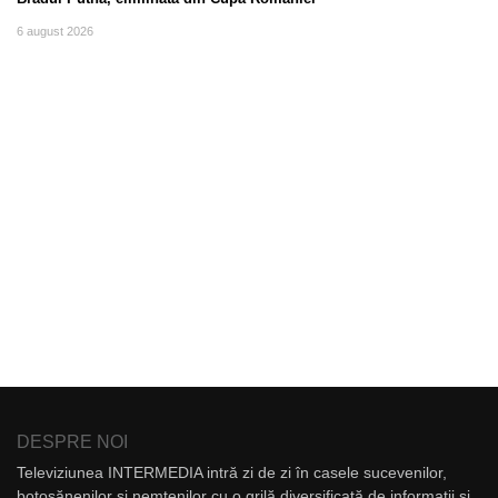
6 august 2026
DESPRE NOI
Televiziunea INTERMEDIA intră zi de zi în casele sucevenilor,
botoșănenilor și nemțenilor cu o grilă diversificată de informații și