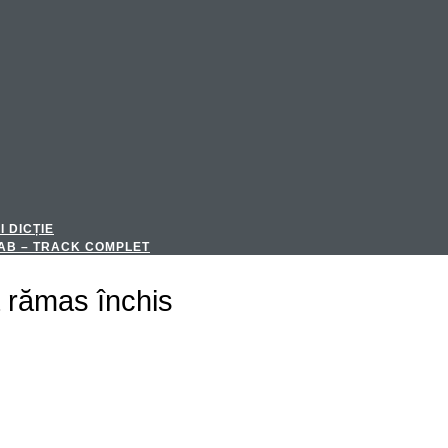
I DICȚIE
 LAB – TRACK COMPLET
a rămas închis