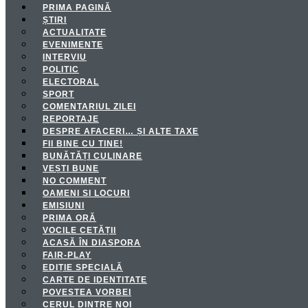
PRIMA PAGINĂ
ȘTIRI
ACTUALITATE
EVENIMENTE
INTERVIU
POLITIC
ELECTORAL
SPORT
COMENTARIUL ZILEI
REPORTAJE
DESPRE AFACERI… ȘI ALTE TAXE
FII BINE CU TINE!
BUNĂTĂȚI CULINARE
VEȘTI BUNE
NO COMMENT
OAMENI SI LOCURI
EMISIUNI
PRIMA ORĂ
VOCILE CETĂȚII
ACASĂ ÎN DIASPORA
FAIR-PLAY
EDIȚIE SPECIALĂ
CARTE DE IDENTITATE
POVESTEA VORBEI
CERUL DINTRE NOI