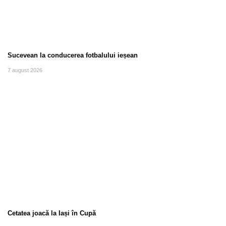
Sucevean la conducerea fotbalului ieșean
7 august 2026
Cetatea joacă la Iași în Cupă