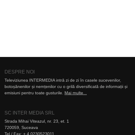
DESPRE NOI
Televiziunea INTERMEDIA intră zi de zi în casele sucevenilor,
botoșănenilor și nemțenilor cu o grilă diversificată de informații și
emisiuni pentru toate gusturile.
Mai multe...
SC INTER MEDIA SRL
Strada Mihai Viteazul, nr. 23, et. 1
720059, Suceava
Tel / Fax: + 4 0230523011