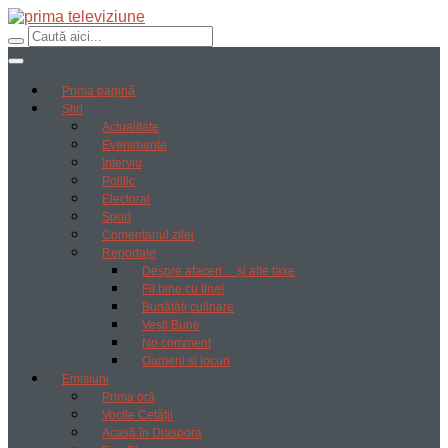
Prima pagină
Știri
Actualitate
Evenimente
Interviu
Politic
Electoral
Sport
Comentariul zilei
Reportaje
Despre afaceri… și alte taxe
Fii bine cu tine!
Bunătăți culinare
Vești Bune
No comment
Oameni si locuri
Emisiuni
Prima oră
Vocile Cetății
Acasă în Diaspora