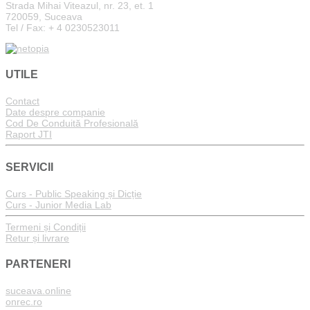
Strada Mihai Viteazul, nr. 23, et. 1
720059, Suceava
Tel / Fax: + 4 0230523011
UTILE
Contact
Date despre companie
Cod De Conduită Profesională
Raport JTI
SERVICII
Curs - Public Speaking și Dicție
Curs - Junior Media Lab
Termeni și Condiții
Retur și livrare
PARTENERI
suceava.online
onrec.ro