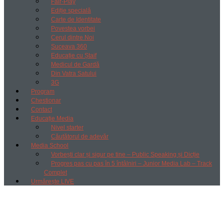
Fair-Play
Ediție specială
Carte de Identitate
Povestea vorbei
Cerul dintre Noi
Suceava 360
Educație cu Ștaif
Medicul de Gardă
Din Vatra Satului
3G
Program
Chestionar
Contact
Educație Media
Nivel starter
Căutătorul de adevăr
Media School
Vorbești clar și sigur pe tine – Public Speaking și Dicție
Progres pas cu pas în 5 întâlniri – Junior Media Lab – Track
Complet
Urmărește LIVE