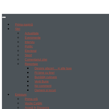
Prima pagină
Știri
Actualitate
Evenimente
Interviu
Politic
Electoral
Sport
Comentariul zilei
Reportaje
Despre afaceri… și alte taxe
Fii bine cu tine!
Bunătăți culinare
Vești Bune
No comment
Oameni si locuri
Emisiuni
Prima oră
Vocile Cetății
Acasă în Diaspora