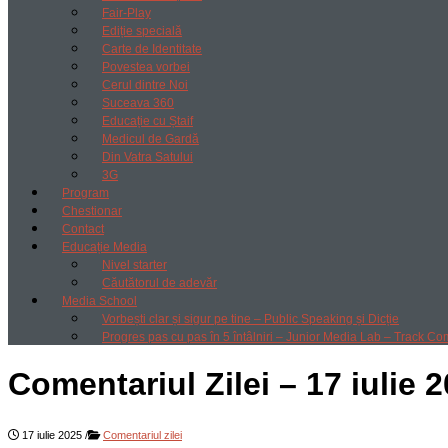
Fair-Play
Ediție specială
Carte de Identitate
Povestea vorbei
Cerul dintre Noi
Suceava 360
Educație cu Ștaif
Medicul de Gardă
Din Vatra Satului
3G
Program
Chestionar
Contact
Educație Media
Nivel starter
Căutătorul de adevăr
Media School
Vorbești clar și sigur pe tine – Public Speaking și Dicție
Progres pas cu pas în 5 întâlniri – Junior Media Lab – Track Co
Comentariul Zilei – 17 iulie 
17 iulie 2025
/
Comentariul zilei