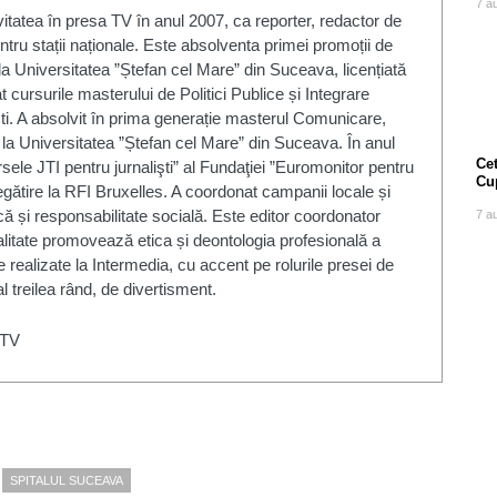
7 a
vitatea în presa TV în anul 2007, ca reporter, redactor de
tru stații naționale. Este absolventa primei promoții de
la Universitatea ”Ștefan cel Mare” din Suceava, licențiată
cursurile masterului de Politici Publice și Integrare
. A absolvit în prima generație masterul Comunicare,
a la Universitatea ”Ștefan cel Mare” din Suceava. În anul
Cet
sele JTI pentru jurnalişti” al Fundaţiei ”Euromonitor pentru
Cu
egătire la RFI Bruxelles. A coordonat campanii locale și
ă și responsabilitate socială. Este editor coordonator
7 a
litate promovează etica și deontologia profesională a
e realizate la Intermedia, cu accent pe rolurile presei de
l treilea rând, de divertisment.
 TV
SPITALUL SUCEAVA