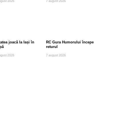
ugust 2026
7 august 2026
atea joacă la Iași în
RC Gura Humorului începe
pă
returul
ugust 2026
7 august 2026