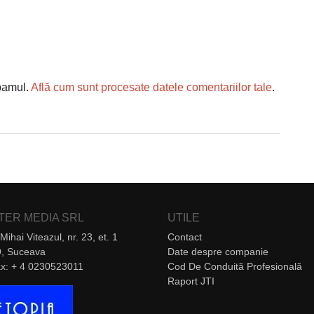
spamul.
Află cum sunt procesate datele comentariilor tale
.
NTER MEDIA SRL
UTILE
Mihai Viteazul, nr. 23, et. 1
Contact
, Suceava
Date despre companie
Fax: + 4 0230523011
Cod De Conduită Profesională
Raport JTI