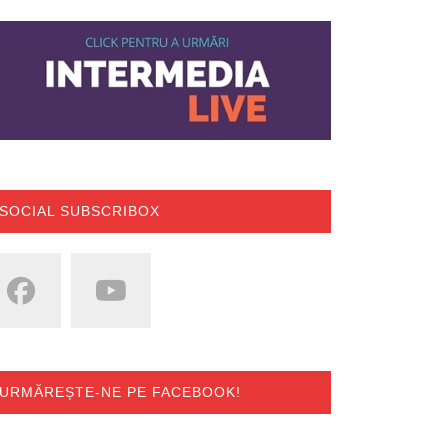
SOCIAL SUBSCRIBOX
URMĂREȘTE-NE PE FACEBOOK!