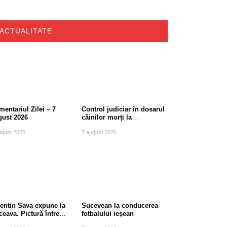
ACTUALITATE
entariul Zilei – 7
Control judiciar în dosarul
gust 2026
câinilor morți la
Berchișești, județul
ugust 2026
7 august 2026
Suceava
lentin Sava expune la
Sucevean la conducerea
eava. Pictură între
fotbalului ieșean
diție și modernitate