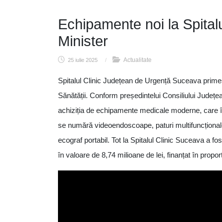
Echipamente noi la Spital
Minister
Actualitate
25 iulie 2025
/
Spitalul Clinic Județean de Urgență Suceava primeșt
Sănătății. Conform președintelui Consiliului Județe
achiziția de echipamente medicale moderne, care î
se numără videoendoscoape, paturi multifuncționale
ecograf portabil. Tot la Spitalul Clinic Suceava a fo
în valoare de 8,74 milioane de lei, finanțat în propo