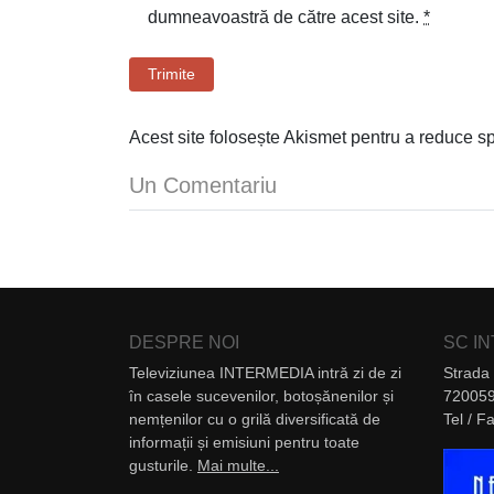
dumneavoastră de către acest site.
*
Trimite
Acest site folosește Akismet pentru a reduce 
Un Comentariu
DESPRE NOI
SC I
Televiziunea INTERMEDIA intră zi de zi
Strada 
în casele sucevenilor, botoșănenilor și
720059
nemțenilor cu o grilă diversificată de
Tel / 
informații și emisiuni pentru toate
gusturile.
Mai multe...