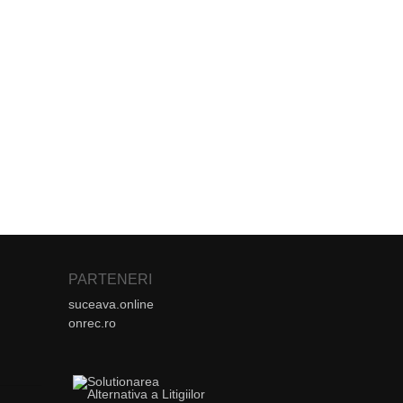
PARTENERI
suceava.online
onrec.ro