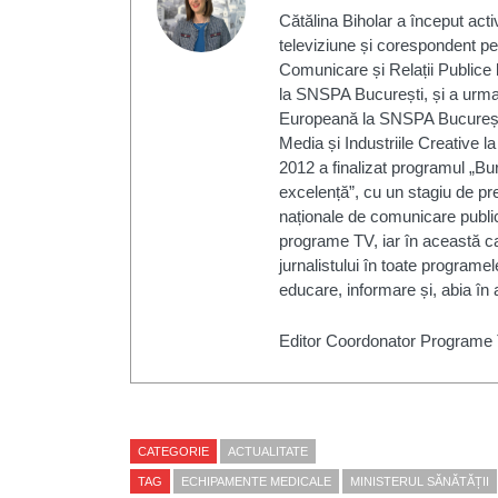
Cătălina Biholar a început acti
televiziune și corespondent pen
Comunicare și Relații Publice 
la SNSPA București, și a urmat 
Europeană la SNSPA București
Media și Industriile Creative l
2012 a finalizat programul „Bur
excelență”, cu un stagiu de pr
naționale de comunicare public
programe TV, iar în această ca
jurnalistului în toate programel
educare, informare și, abia în a
Editor Coordonator Programe
CATEGORIE
ACTUALITATE
TAG
ECHIPAMENTE MEDICALE
MINISTERUL SĂNĂTĂȚII