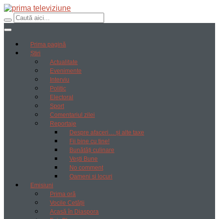
Prima pagină
Știri
Actualitate
Evenimente
Interviu
Politic
Electoral
Sport
Comentariul zilei
Reportaje
Despre afaceri… și alte taxe
Fii bine cu tine!
Bunătăți culinare
Vești Bune
No comment
Oameni si locuri
Emisiuni
Prima oră
Vocile Cetății
Acasă în Diaspora