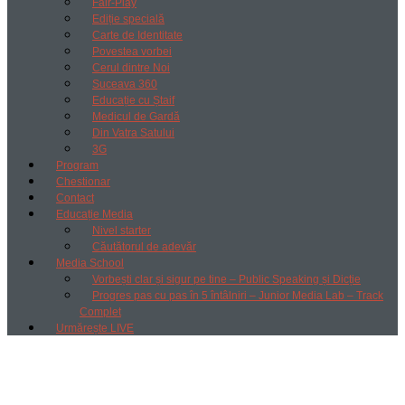
Fair-Play
Ediție specială
Carte de Identitate
Povestea vorbei
Cerul dintre Noi
Suceava 360
Educație cu Ștaif
Medicul de Gardă
Din Vatra Satului
3G
Program
Chestionar
Contact
Educație Media
Nivel starter
Căutătorul de adevăr
Media School
Vorbești clar și sigur pe tine – Public Speaking și Dicție
Progres pas cu pas în 5 întâlniri – Junior Media Lab – Track
Complet
Urmărește LIVE