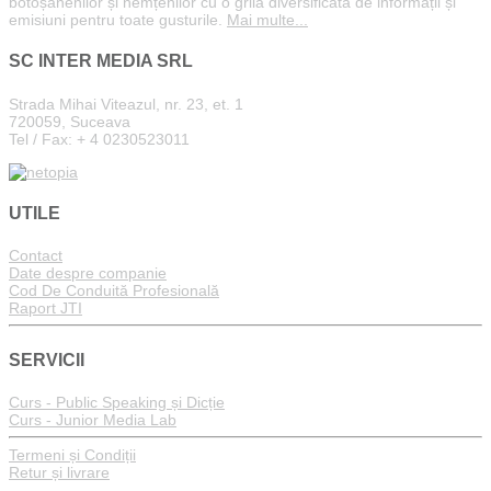
botoșănenilor și nemțenilor cu o grilă diversificată de informații și
emisiuni pentru toate gusturile.
Mai multe...
SC INTER MEDIA SRL
Strada Mihai Viteazul, nr. 23, et. 1
720059, Suceava
Tel / Fax: + 4 0230523011
UTILE
Contact
Date despre companie
Cod De Conduită Profesională
Raport JTI
SERVICII
Curs - Public Speaking și Dicție
Curs - Junior Media Lab
Termeni și Condiții
Retur și livrare