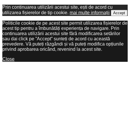
Prin continuarea utilizării acestui site, ești de acord cu
utilizarea fișierelor de tip cookie.
mai multe informații
Accept
Politicile cookie de pe acest site permit utilizarea fișierelor de
acest tip pentru a îmbunătăți experiența de navigare. Prin
continuarea utilizării acestui site fără modificarea setărilor
sau dai click pe ”Accept” sunteți de acord cu această
prevedere. Vă puteți răzgândi și vă puteți modifica opțiunile
privind aprobarea oricând, revenind la acest site.
Close