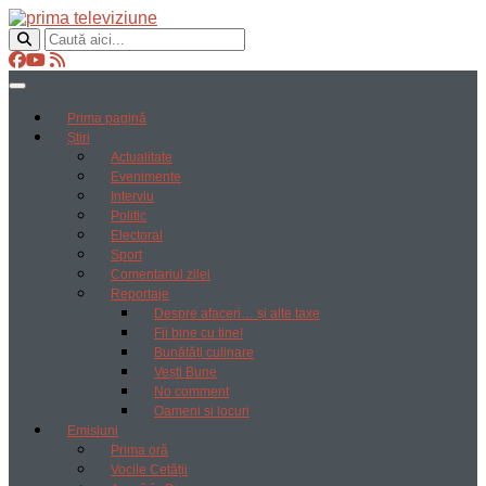
Prima pagină
Știri
Actualitate
Evenimente
Interviu
Politic
Electoral
Sport
Comentariul zilei
Reportaje
Despre afaceri… și alte taxe
Fii bine cu tine!
Bunătăți culinare
Vești Bune
No comment
Oameni si locuri
Emisiuni
Prima oră
Vocile Cetății