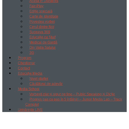
Acasă în Diaspora
Fair-Play
Ediție specială
Carte de Identitate
Povestea vorbei
Cerul dintre Noi
Suceava 360
Educație cu Ștaif
Medicul de Gardă
Din Vatra Satului
3G
Program
Chestionar
Contact
Educație Media
Nivel starter
Căutătorul de adevăr
Media School
Vorbești clar și sigur pe tine – Public Speaking și Dicție
Progres pas cu pas în 5 întâlniri – Junior Media Lab – Track
Complet
Urmărește LIVE