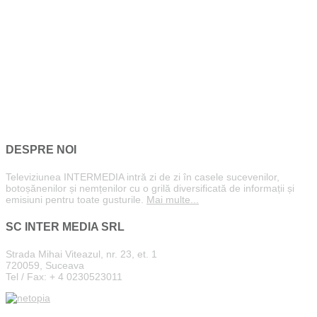
DESPRE NOI
Televiziunea INTERMEDIA intră zi de zi în casele sucevenilor,
botoșănenilor și nemțenilor cu o grilă diversificată de informații și
emisiuni pentru toate gusturile.
Mai multe...
SC INTER MEDIA SRL
Strada Mihai Viteazul, nr. 23, et. 1
720059, Suceava
Tel / Fax: + 4 0230523011