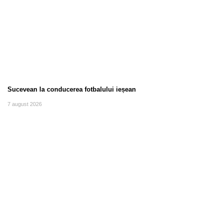
Sucevean la conducerea fotbalului ieșean
7 august 2026