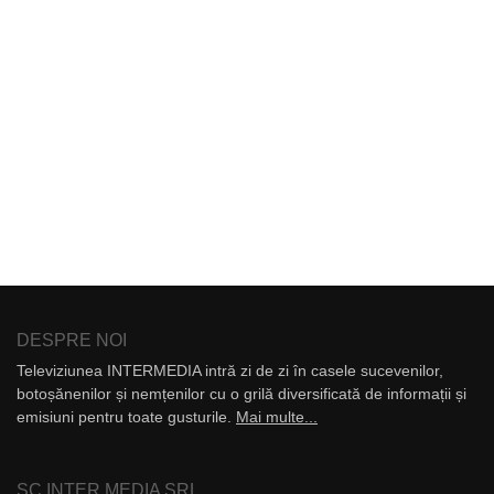
DESPRE NOI
Televiziunea INTERMEDIA intră zi de zi în casele sucevenilor,
botoșănenilor și nemțenilor cu o grilă diversificată de informații și
emisiuni pentru toate gusturile.
Mai multe...
SC INTER MEDIA SRL