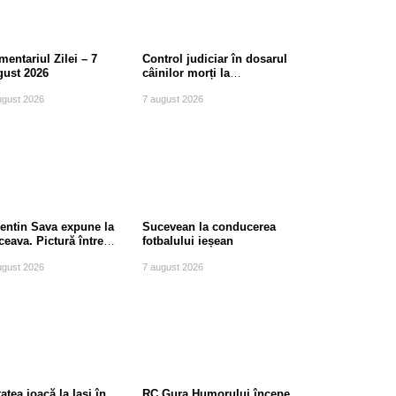
entariul Zilei – 7
Control judiciar în dosarul
gust 2026
câinilor morți la
Berchișești, județul
ugust 2026
7 august 2026
Suceava
lentin Sava expune la
Sucevean la conducerea
eava. Pictură între
fotbalului ieșean
diție și modernitate
ugust 2026
7 august 2026
atea joacă la Iași în
RC Gura Humorului începe