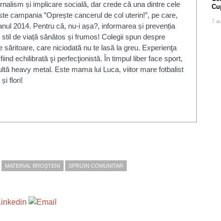
urnalism și implicare socială, dar crede că una dintre cele
Cu
este campania ”Oprește cancerul de col uterin!”, pe care,
7 a
n anul 2014. Pentru că, nu-i așa?, informarea și prevenția
til de viață sănătos și frumos! Colegii spun despre
 săritoare, care niciodată nu te lasă la greu. Experienţa
ind echilibrată şi perfecţionistă. În timpul liber face sport,
ultă heavy metal. Este mama lui Luca, viitor mare fotbalist
i flori!
MATERIAL BROȘTENI
SPRIJIN COMUNITAR