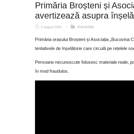
Primăria Broșteni și Asoci
avertizează asupra înșelăt
Actualitate
5 august 2025
/
Primăria orașului Broșteni și Asociația „Bucovina Ci
tentativele de înșelătorie care circulă pe rețelele so
Persoane necunoscute folosesc materiale reale, posta
în mod fraudulos.