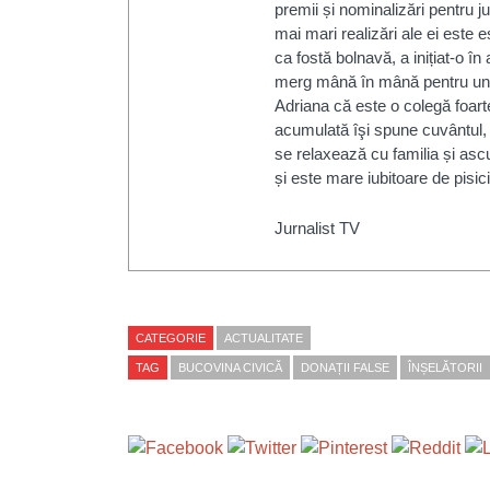
premii și nominalizări pentru j
mai mari realizări ale ei este 
ca fostă bolnavă, a inițiat-o î
merg mână în mână pentru un s
Adriana că este o colegă foarte
acumulată îşi spune cuvântul, fi
se relaxează cu familia și asc
și este mare iubitoare de pisici ș
Jurnalist TV
CATEGORIE
ACTUALITATE
TAG
BUCOVINA CIVICĂ
DONAȚII FALSE
ÎNȘELĂTORII