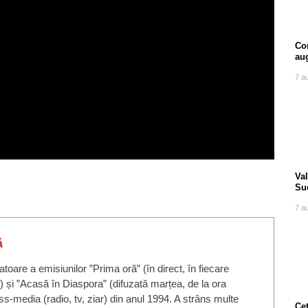
Com
au
7 a
Va
Suc
tra
7 a
ă
toare a emisiunilor ”Prima oră” (în direct, în fiecare
) și ”Acasă în Diaspora” (difuzată marțea, de la ora
s-media (radio, tv, ziar) din anul 1994. A strâns multe
Cet