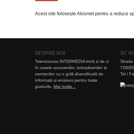
Acest site folosește Akismet pentru a reduce 
DESPRE NOI
SC I
Televiziunea INTERMEDIA intră zi de zi
Strada 
în casele sucevenilor, botoșănenilor și
720059
nemțenilor cu o grilă diversificată de
Tel / 
informații și emisiuni pentru toate
gusturile.
Mai multe...