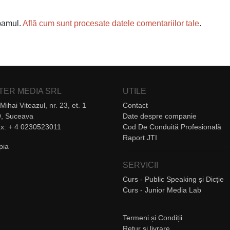
spamul.
Află cum sunt procesate datele comentariilor tale
.
NTER MEDIA SRL
UTILE
Mihai Viteazul, nr. 23, et. 1
Contact
, Suceava
Date despre companie
Fax: + 4 0230523011
Cod De Conduită Profesională
Raport JTI
SERVICII
Curs - Public Speaking și Dicție
Curs - Junior Media Lab
Termeni și Condiții
Retur și livrare