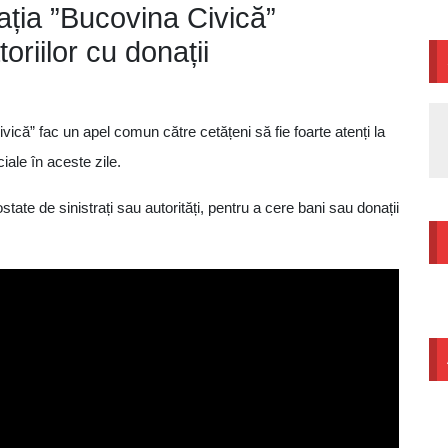
ația ”Bucovina Civică”
oriilor cu donații
vică” fac un apel comun către cetățeni să fie foarte atenți la
ciale în aceste zile.
te de sinistrați sau autorități, pentru a cere bani sau donații