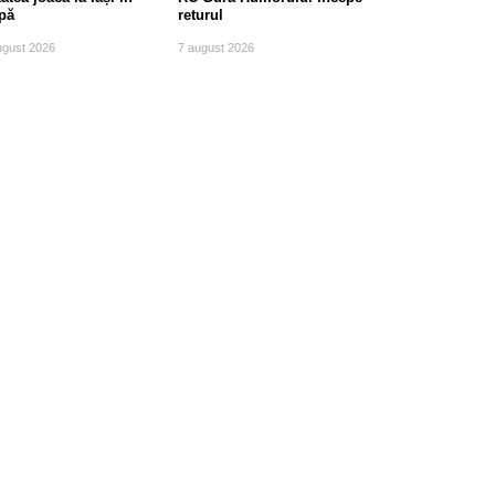
pă
returul
ugust 2026
7 august 2026