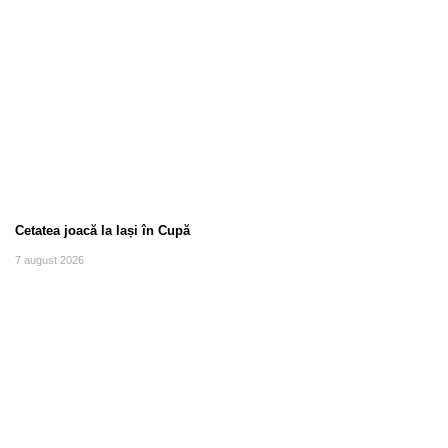
Cetatea joacă la Iași în Cupă
7 august 2026