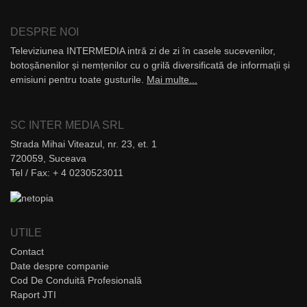
DESPRE NOI
Televiziunea INTERMEDIA intră zi de zi în casele sucevenilor,
botoșănenilor și nemțenilor cu o grilă diversificată de informații și
emisiuni pentru toate gusturile.
Mai multe...
SC INTER MEDIA SRL
Strada Mihai Viteazul, nr. 23, et. 1
720059, Suceava
Tel / Fax: + 4 0230523011
UTILE
Contact
Date despre companie
Cod De Conduită Profesională
Raport JTI