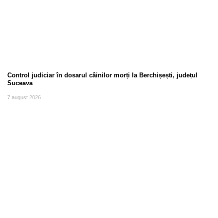
Control judiciar în dosarul câinilor morți la Berchișești, județul
Suceava
7 august 2026