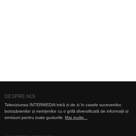
DESPRE NOI
Televiziunea INTERMEDIA intră zi de zi în casele sucevenilor,
botoșănenilor și nemțenilor cu o grilă diversificată de informații și
emisiuni pentru toate gusturile.
Mai multe...