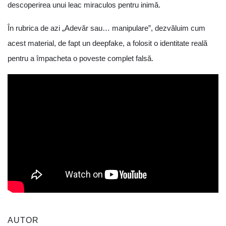
descoperirea unui leac miraculos pentru inimă.
În rubrica de azi „Adevăr sau… manipulare”, dezvăluim cum
acest material, de fapt un deepfake, a folosit o identitate reală
pentru a împacheta o poveste complet falsă.
AUTOR