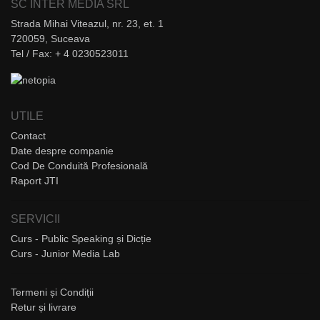
SC INTER MEDIA SRL
Strada Mihai Viteazul, nr. 23, et. 1
720059, Suceava
Tel / Fax: + 4 0230523011
UTILE
Contact
Date despre companie
Cod De Conduită Profesională
Raport JTI
SERVICII
Curs - Public Speaking și Dicție
Curs - Junior Media Lab
Termeni și Condiții
Retur și livrare