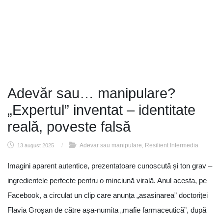
Adevăr sau… manipulare?
„Expertul” inventat – identitate
reală, poveste falsă
Adevar sau manipulare
Resilient Intermedia
13 august 2025
/
,
Imagini aparent autentice, prezentatoare cunoscută și ton grav –
ingredientele perfecte pentru o minciună virală. Anul acesta, pe
Facebook, a circulat un clip care anunța „asasinarea” doctoriței
Flavia Groșan de către așa-numita „mafie farmaceutică”, după