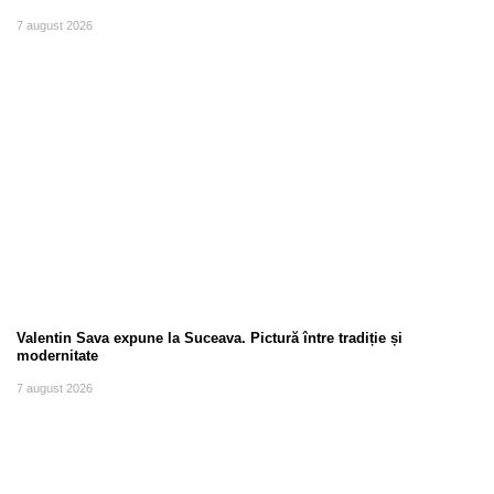
7 august 2026
Valentin Sava expune la Suceava. Pictură între tradiție și
modernitate
7 august 2026