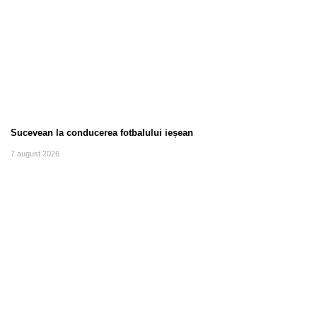
Sucevean la conducerea fotbalului ieșean
7 august 2026