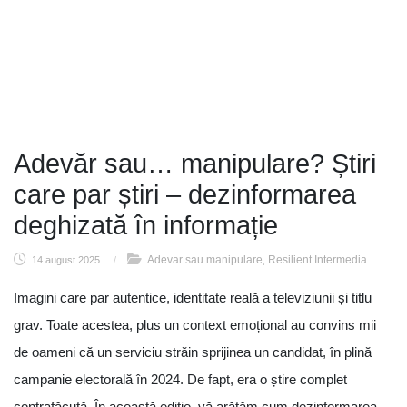
Adevăr sau… manipulare? Știri
care par știri – dezinformarea
deghizată în informație
Adevar sau manipulare
Resilient Intermedia
14 august 2025
/
,
Imagini care par autentice, identitate reală a televiziunii și titlu
grav. Toate acestea, plus un context emoțional au convins mii
de oameni că un serviciu străin sprijinea un candidat, în plină
campanie electorală în 2024. De fapt, era o știre complet
contrafăcută. În această ediție, vă arătăm cum dezinformarea