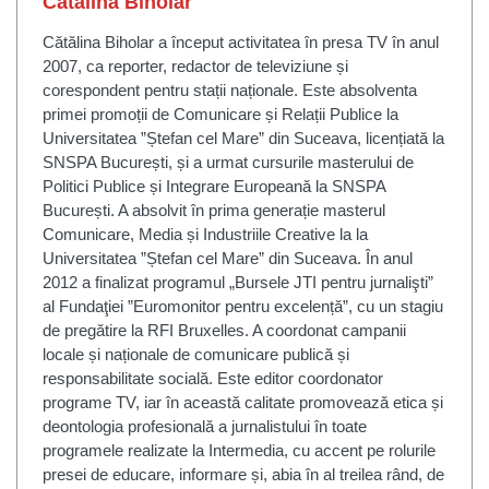
Cătălina Biholar
Cătălina Biholar a început activitatea în presa TV în anul
2007, ca reporter, redactor de televiziune și
corespondent pentru stații naționale. Este absolventa
primei promoții de Comunicare și Relații Publice la
Universitatea ”Ștefan cel Mare” din Suceava, licențiată la
SNSPA București, și a urmat cursurile masterului de
Politici Publice și Integrare Europeană la SNSPA
București. A absolvit în prima generație masterul
Comunicare, Media și Industriile Creative la la
Universitatea ”Ștefan cel Mare” din Suceava. În anul
2012 a finalizat programul „Bursele JTI pentru jurnalişti”
al Fundaţiei ”Euromonitor pentru excelență”, cu un stagiu
de pregătire la RFI Bruxelles. A coordonat campanii
locale și naționale de comunicare publică și
responsabilitate socială. Este editor coordonator
programe TV, iar în această calitate promovează etica și
deontologia profesională a jurnalistului în toate
programele realizate la Intermedia, cu accent pe rolurile
presei de educare, informare și, abia în al treilea rând, de