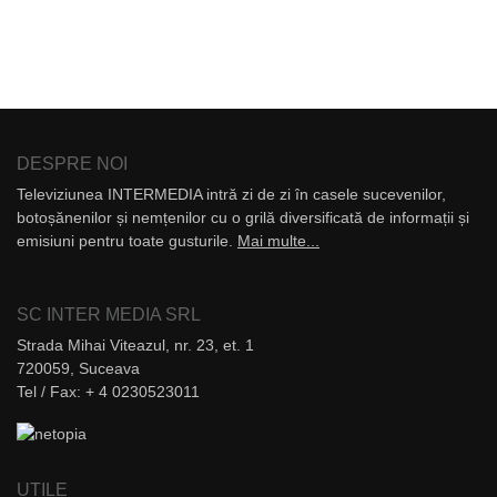
DESPRE NOI
Televiziunea INTERMEDIA intră zi de zi în casele sucevenilor,
botoșănenilor și nemțenilor cu o grilă diversificată de informații și
emisiuni pentru toate gusturile.
Mai multe...
SC INTER MEDIA SRL
Strada Mihai Viteazul, nr. 23, et. 1
720059, Suceava
Tel / Fax: + 4 0230523011
UTILE