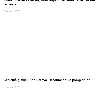
Motociclist de 23 de ani, mort după un accident la ieșirea din
Suceava
6 august 2026
Caniculă și vijelii în Suceava. Recomandările pompierilor
6 august 2026