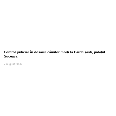
Control judiciar în dosarul câinilor morți la Berchișești, județul
Suceava
7 august 2026