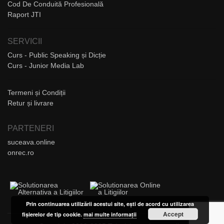
Cod De Conduită Profesională
Raport JTI
SERVICII
Curs - Public Speaking și Dicție
Curs - Junior Media Lab
Termeni și Condiții
Retur și livrare
PARTENERI
suceava.online
onrec.ro
Prin continuarea utilizării acestui site, ești de acord cu utilizarea
Accept
fișierelor de tip cookie.
mai multe informații