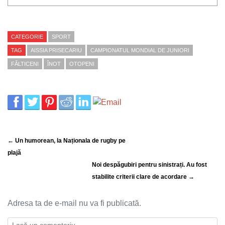
CATEGORIE
SPORT
TAG
AISSIA PRISECARIU
CAMPIONATUL MONDIAL DE JUNIORI
FĂLTICENI
ÎNOT
OTOPENI
← Un humorean, la Naționala de rugby pe
plajă
Noi despăgubiri pentru sinistrați. Au fost
stabilite criterii clare de acordare →
Adresa ta de e-mail nu va fi publicată.