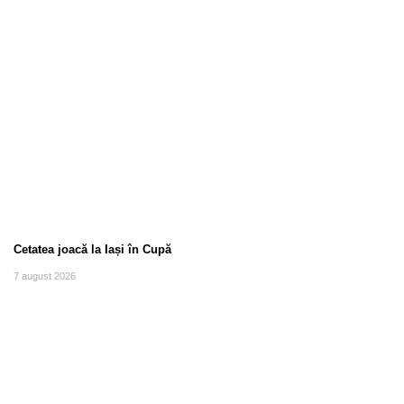
Cetatea joacă la Iași în Cupă
7 august 2026