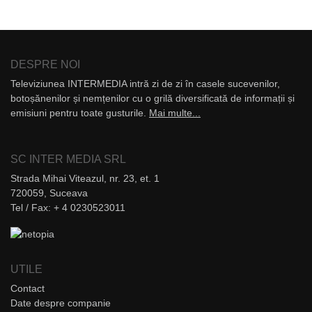
DESPRE NOI
Televiziunea INTERMEDIA intră zi de zi în casele sucevenilor,
botoșănenilor și nemțenilor cu o grilă diversificată de informații și
emisiuni pentru toate gusturile.
Mai multe...
SC INTER MEDIA SRL
Strada Mihai Viteazul, nr. 23, et. 1
720059, Suceava
Tel / Fax: + 4 0230523011
UTILE
Contact
Date despre companie