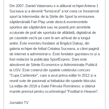
Din 2007, Daniel Vatamanu s-a alăturat echipei Antena 1
Suceava și a devenit “furnizorul” a tot ceea ce înseamnă
sport la Intermedia: de la Știrile din Sport la emisiunea
săptămânală Fair-Play unde disecă evenimentele
sportive ale săptămânii sau ne poartă prin amintirile
scuturate de praf ale sportului de altădată, digitalizat de
pe casetele vechi pe care le-am arhivat de-a lungul
anilor. Este membru fondator al Brigăzii Dakay, din
galeria echipei de fotbal Cetatea Suceava, a cărei pagină
de internet a administrat-o. Este fondator gazetasv.ro și a
fost redactor la publicația SportExpres. Dani este
absolvent de Științe Economice și Administrație Publică
la USV. Este creierul din spatele celebrului concurs
”Cupa Cartierelor”, care a avut prima ediție în 2012 și a
reunit sute de pasionați ai fotbalului din spatele blocului.
La ediția din 2018 a Galei Filmului Românesc a obținut
marele premiul pentru scurtmetrajul ”Footbal in Heaven”.
Jurnalist TV