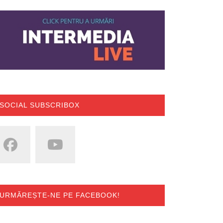
SOCIAL SUBSCRIBOX
URMĂREȘTE-NE PE FACEBOOK!