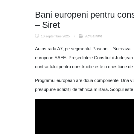
Bani europeni pentru con
– Siret
Actualitate
10 septembrie 2025
/
Autostrada A7, pe segmentul Pașcani – Suceava – Si
european SAFE. Președintele Consiliului Județea
contractului pentru construcție este o chestiune d
Programul european are două componente. Una viz
presupune achiziții de tehnică militară. Scopul este