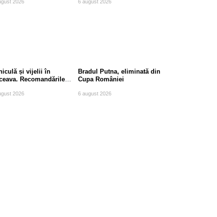
ugust 2026
6 august 2026
iculă și vijelii în
Bradul Putna, eliminată din
ceava. Recomandările
Cupa României
mpierilor
ugust 2026
6 august 2026