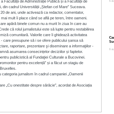
Facultății de Administrație Publică și a Facultății de
6 a
ii, din cadrul Universității „Ștefan cel Mare” Suceava.
20 de ani, unde activează ca redactor, comentator,
l mai mult îi place când se află pe teren, între oameni.
are apără binele comun nu a murit în ziua în care au
Crede că rolul jurnalistului este să lupte pentru restabilirea
 miză comunitară. Valorile care îi ghidează activitatea
Can
 - care presupune să i se ofere publicului șansa să
Su
are, raportare, prezentare şi diseminare a informaţiilor -
po
6 a
eamnă asumarea consecințelor deciziilor și faptelor.
pentru publicistică al Fundaţiei Culturale a Bucovinei.
uromonitor pentru excelență” și a făcut un stagiu de
 Bruxelles.
ru categoria jurnalism în cadrul campaniei „Oamenii
mare „Cu onestitate despre sărăcie”, acordat de Asociația