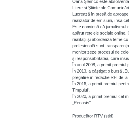
Oana Șlemco este absolventă a 
Litere și Științe ale Comunicăr
Lucrează în presă de aproape 
realizator de emisiuni, însă ce
Este convinsă că jurnalismul c
apărut rețelele sociale online. 
realității și abordează teme cu
profesională sunt transparența
monitorizeze procesul de colect
și responsabilitatea, care îns
În anul 2008, a primit premiul 
În 2013, a câștigat o bursă „E
pregătire în redacție RFI de la
În 2016, a primit premiul pent
Timpului”.
În 2020, a primit premiul cel 
„Renasis”.
Producător RTV (știri)