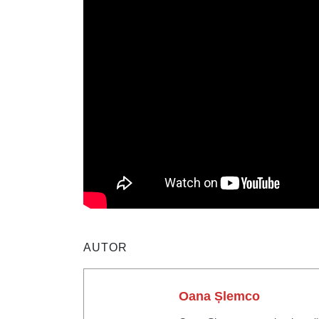
AUTOR
Oana Șlemco