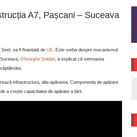
strucția A7, Pașcani – Suceava
ret, va fi finanțată de
UE
. Este vorba despre mecanismul
n Suceava,
Gheorghe Șoldan
, a explicat că semnarea
e săptămâni.
ează infrastructura, alta apărarea. Componenta de apărare
 de a crește capacitatea de apărare a țării.