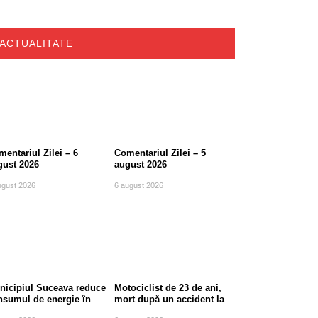
ACTUALITATE
entariul Zilei – 6
Comentariul Zilei – 5
gust 2026
august 2026
ugust 2026
6 august 2026
nicipiul Suceava reduce
Motociclist de 23 de ani,
nsumul de energie în
mort după un accident la
le de vârf
ieșirea din Suceava