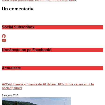
Un comentariu
Social Subscribox
Urmărește-ne pe Facebook!
Actualitate
AVC-ul lovește și înainte de 40 de ani. 10% dintre cazuri sunt la
pacienți tineri
7 august 2026