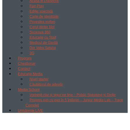
Acasă în Diaspora
Fair-Play
Ediție specială
Carte de Identitate
Povestea vorbei
Cerul dintre Noi
Suceava 360
Educație cu Ștaif
Medicul de Gardă
Din Vatra Satului
3G
Program
Chestionar
Contact
Educație Media
Nivel starter
Căutătorul de adevăr
Media School
Vorbești clar și sigur pe tine – Public Speaking și Dicție
Progres pas cu pas în 5 întâlniri – Junior Media Lab – Track
Complet
Urmărește LIVE