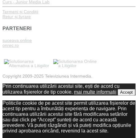
Curs - Junior Media Lab
Termeni și Condiții
Retur și livrare
PARTENERI
suceava.online
onrec.ro
Copyright 2009-2025 Televiziunea Intermedia.
Prin continuarea utilizării acestui site, ești de acord cu
utilizarea fișierelor de tip cookie.
mai multe informații
Accept
Politicile cookie de pe acest site permit utilizarea fișierelor de
acest tip pentru a îmbunătăți experiența de navigare. Prin
continuarea utilizării acestui site fără modificarea setărilor
sau dai click pe ”Accept” sunteți de acord cu această
prevedere. Vă puteți răzgândi și vă puteți modifica opțiunile
privind aprobarea oricând, revenind la acest site.