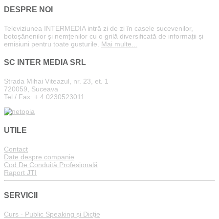
DESPRE NOI
Televiziunea INTERMEDIA intră zi de zi în casele sucevenilor,
botoșănenilor și nemțenilor cu o grilă diversificată de informații și
emisiuni pentru toate gusturile.
Mai multe...
SC INTER MEDIA SRL
Strada Mihai Viteazul, nr. 23, et. 1
720059, Suceava
Tel / Fax: + 4 0230523011
UTILE
Contact
Date despre companie
Cod De Conduită Profesională
Raport JTI
SERVICII
Curs - Public Speaking și Dicție