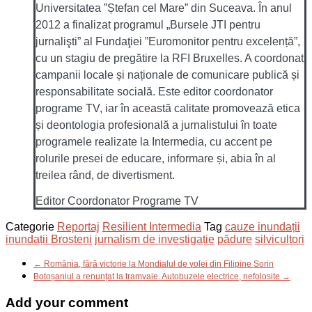
Universitatea ”Ștefan cel Mare” din Suceava. În anul
2012 a finalizat programul „Bursele JTI pentru
jurnalişti” al Fundaţiei ”Euromonitor pentru excelență”,
cu un stagiu de pregătire la RFI Bruxelles. A coordonat
campanii locale și naționale de comunicare publică și
responsabilitate socială. Este editor coordonator
programe TV, iar în această calitate promovează etica
și deontologia profesională a jurnalistului în toate
programele realizate la Intermedia, cu accent pe
rolurile presei de educare, informare și, abia în al
treilea rând, de divertisment.
Editor Coordonator Programe TV
Categorie
Reportaj
Resilient Intermedia
Tag
cauze inundații
inundații Broșteni
jurnalism de investigație
pădure
silvicultori
← România, fără victorie la Mondialul de volei din Filipine Sorin
Botoșaniul a renunțat la tramvaie. Autobuzele electrice, nefolosite →
Add your comment