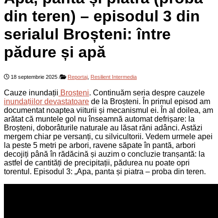
din teren) – episodul 3 din
serialul Broșteni: între
pădure și apă
18 septembrie 2025
/
Reportaj
,
Resilient Intermedia
Cauze inundații
Broșteni
. Continuăm seria despre cauzele
inundațiilor devastatoare
de la Broșteni. În primul episod am
documentat noaptea viiturii și mecanismul ei. În al doilea, am
arătat că muntele gol nu înseamnă automat defrișare: la
Broșteni, doborâturile naturale au lăsat răni adânci. Astăzi
mergem chiar pe versanți, cu silvicultorii. Vedem urmele apei
la peste 5 metri pe arbori, ravene săpate în pantă, arbori
decojiți până în rădăcină și auzim o concluzie tranșantă: la
astfel de cantități de precipitații, pădurea nu poate opri
torentul. Episodul 3: „Apa, panta și piatra – proba din teren.