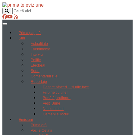
Prima pagină
Știri
Actualitate
Evenimente
Interviu
Politic
Electoral
Sport
Comentariul zilei
Reportaje
Despre afaceri… și alte taxe
Fii bine cu tine!
Bunătăți culinare
Vești Bune
No comment
Oameni si locuri
Emisiuni
Prima oră
Vocile Cetății