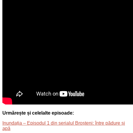
Urmărește și celelalte episoade:
Inundația – Episodul 1 din serialul Broșteni: între pădure și
apă